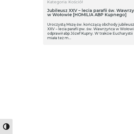
Kategoria: Kościół
Jubileusz XXV – lecia parafii św. Wawrz
w Wołowie [HOMILIA ABP Kupnego]
Uroczystą Mszę św. kończącą obchody jubileus
XXV – lecia parafii pw. św. Wawrzyńca w Wołow
odprawił abp Józef Kupny. W trakcie Eucharystii
miała też m…
Toggle High Contrast