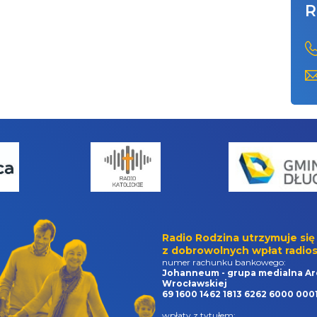
R
Radio Rodzina utrzymuje się
z dobrowolnych wpłat radios
numer rachunku bankowego:
Johanneum - grupa medialna Ar
Wrocławskiej
69 1600 1462 1813 6262 6000 000
wpłaty z tytułem: