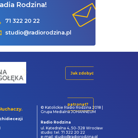
adia Rodzina!
71 322 20 22
studio@radiorodzina.pl
Jak zdobyć
patronat?
© Katolickie Radio Rodzina 2018 |
łuchaczy.
Grupa Medialna JOHANNEUM
chidiecezji
Radio Rodzina
1
ul. Katedralna 4, 50-328 Wrocław
studio: tel. 71 322 20 22
e-mail: studio@radiorodzina.pl