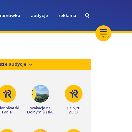
ramówka
audycje
reklama
menu
sze audycje
iennikarski
Wakacje na
Halo, tu
Tygiel
Dolnym Śląsku
ZOO!