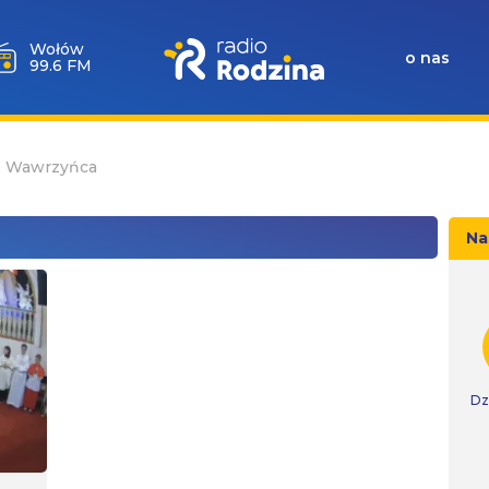
Wołów
o nas
99.6 FM
św. Wawrzyńca
Na
Dz