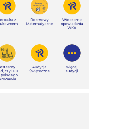
erbatka z
Rozmowy
Wieczorne
aukowcem
Matematyczne
opowiadania
WKA
Jesteśmy
Audycje
więcej
ąd, czyli 80
Świąteczne
audycji
t polskiego
rocławia