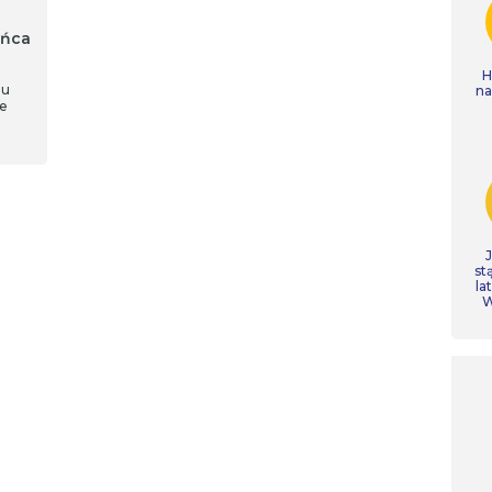
yńca
H
zu
n
ie
st
la
W