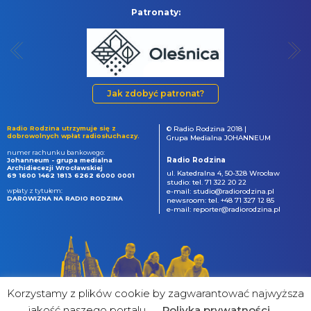
Patronaty:
Jak zdobyć patronat?
Radio Rodzina utrzymuje się z
© Radio Rodzina 2018 |
dobrowolnych wpłat radiosłuchaczy.
Grupa Medialna JOHANNEUM
numer rachunku bankowego:
Radio Rodzina
Johanneum - grupa medialna
Archidiecezji Wrocławskiej
ul. Katedralna 4, 50-328 Wrocław
69 1600 1462 1813 6262 6000 0001
studio: tel. 71 322 20 22
wpłaty z tytułem:
e-mail: studio@radiorodzina.pl
DAROWIZNA NA RADIO RODZINA
newsroom: tel. +48 71 327 12 85
e-mail: reporter@radiorodzina.pl
Korzystamy z plików cookie by zagwarantować najwyższa
jakość naszego portalu
Poliyka prywatności