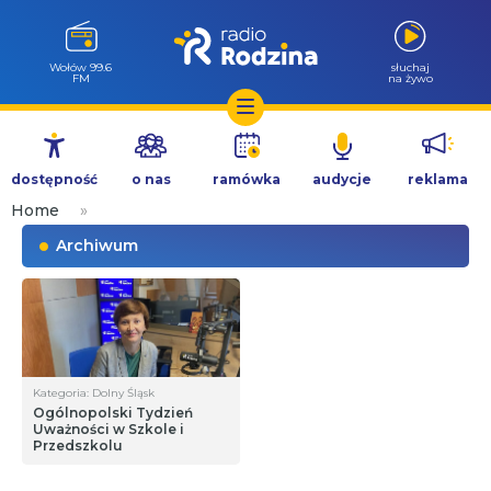
Wołów 99.6
słuchaj
FM
na żywo
Przejdź
do
dostępność
o nas
ramówka
audycje
reklama
treści
Home
»
Archiwum
Kategoria: Dolny Śląsk
Ogólnopolski Tydzień
Uważności w Szkole i
Przedszkolu