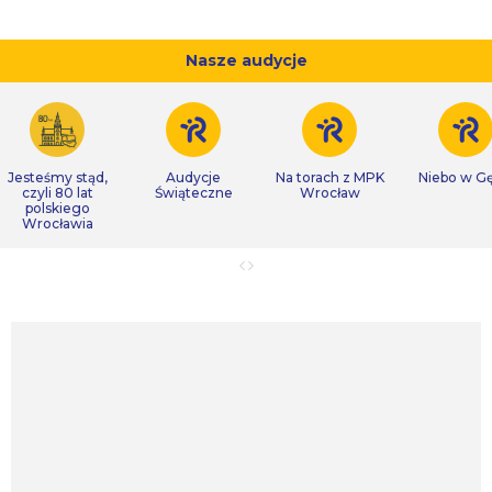
Nasze audycje
Jesteśmy stąd,
Audycje
Na torach z MPK
Niebo w Gę
czyli 80 lat
Świąteczne
Wrocław
polskiego
Wrocławia