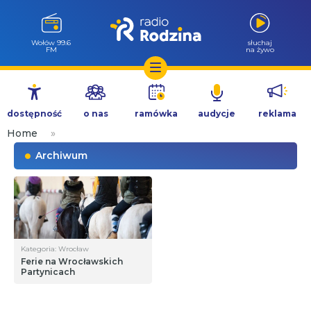
Wołów 99.6
słuchaj
FM
na żywo
Przejdź
do
dostępność
o nas
ramówka
audycje
reklama
treści
Home
»
Archiwum
Kategoria: Wrocław
Ferie na Wrocławskich
Partynicach