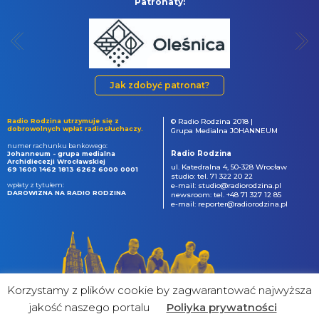
Patronaty:
Jak zdobyć patronat?
Radio Rodzina utrzymuje się z
© Radio Rodzina 2018 |
dobrowolnych wpłat radiosłuchaczy.
Grupa Medialna JOHANNEUM
numer rachunku bankowego:
Radio Rodzina
Johanneum - grupa medialna
Archidiecezji Wrocławskiej
ul. Katedralna 4, 50-328 Wrocław
69 1600 1462 1813 6262 6000 0001
studio: tel. 71 322 20 22
wpłaty z tytułem:
e-mail: studio@radiorodzina.pl
DAROWIZNA NA RADIO RODZINA
newsroom: tel. +48 71 327 12 85
e-mail: reporter@radiorodzina.pl
Korzystamy z plików cookie by zagwarantować najwyższa
jakość naszego portalu
Poliyka prywatności