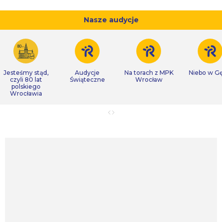
Nasze audycje
Jesteśmy stąd,
Audycje
Na torach z MPK
Niebo w Gę
czyli 80 lat
Świąteczne
Wrocław
polskiego
Wrocławia