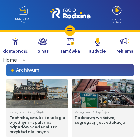
Milicz 88.5
słuchaj
FM
na żywo
Przejdź
do
dostępność
o nas
ramówka
audycje
reklama
treści
Home
»
Archiwum
Kategoria: Dolny Śląsk
Kategoria: Dolny Śląsk
Technika, sztuka i ekologia
Podstawą właściwej
w jednym – spalarnia
segregacji jest edukacja
odpadów w Wiedniu to
przykład dla innych