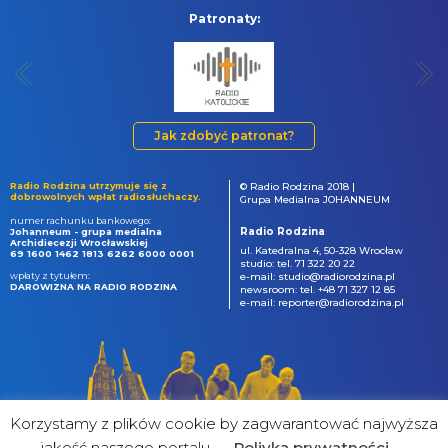
Patronaty:
Jak zdobyć patronat?
Radio Rodzina utrzymuje się z
© Radio Rodzina 2018 |
dobrowolnych wpłat radiosłuchaczy.
Grupa Medialna JOHANNEUM
numer rachunku bankowego:
Radio Rodzina
Johanneum - grupa medialna
Archidiecezji Wrocławskiej
ul. Katedralna 4, 50-328 Wrocław
69 1600 1462 1813 6262 6000 0001
studio: tel. 71 322 20 22
wpłaty z tytułem:
e-mail: studio@radiorodzina.pl
DAROWIZNA NA RADIO RODZINA
newsroom: tel. +48 71 327 12 85
e-mail: reporter@radiorodzina.pl
Korzystamy z plików cookie by zagwarantować najwyższa
jakość naszego portalu
Poliyka prywatności