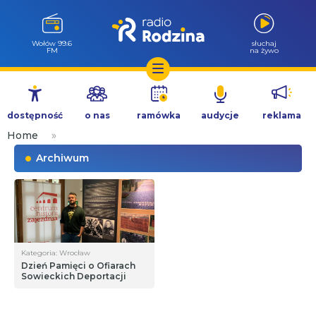
Wołów 99.6
słuchaj
FM
na żywo
Przejdź
do
dostępność
o nas
ramówka
audycje
reklama
treści
Home
»
Archiwum
Kategoria: Wrocław
Dzień Pamięci o Ofiarach
Sowieckich Deportacji