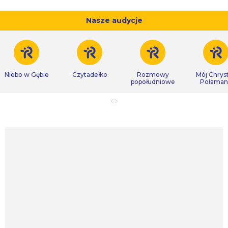
Nasze audycje
Niebo w Gębie
Czytadełko
Rozmowy
Mój Chrys
popołudniowe
Połaman