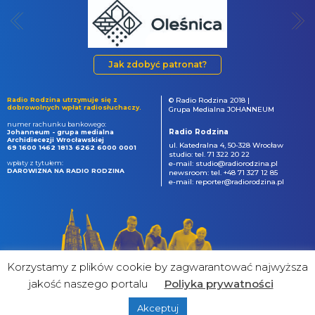
Jak zdobyć patronat?
Radio Rodzina utrzymuje się z
© Radio Rodzina 2018 |
dobrowolnych wpłat radiosłuchaczy.
Grupa Medialna JOHANNEUM
numer rachunku bankowego:
Radio Rodzina
Johanneum - grupa medialna
Archidiecezji Wrocławskiej
ul. Katedralna 4, 50-328 Wrocław
69 1600 1462 1813 6262 6000 0001
studio: tel. 71 322 20 22
wpłaty z tytułem:
e-mail: studio@radiorodzina.pl
DAROWIZNA NA RADIO RODZINA
newsroom: tel. +48 71 327 12 85
e-mail: reporter@radiorodzina.pl
Korzystamy z plików cookie by zagwarantować najwyższa
jakość naszego portalu
Poliyka prywatności
Akceptuj
powered by
&