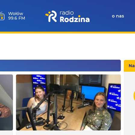
Wołów
o nas
99.6 FM
Na