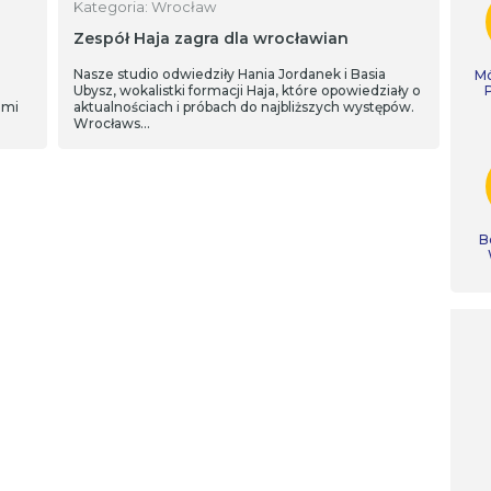
Kategoria: Wrocław
Zespół Haja zagra dla wrocławian
Nasze studio odwiedziły Hania Jordanek i Basia
Mó
Ubysz, wokalistki formacji Haja, które opowiedziały o
ami
aktualnościach i próbach do najbliższych występów.
Wrocławs…
B