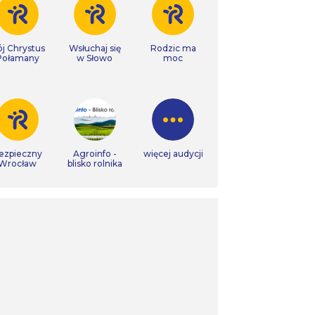
j Chrystus
Wsłuchaj się
Rodzic ma
Połamany
w Słowo
moc
ezpieczny
Agroinfo -
więcej audycji
Wrocław
blisko rolnika