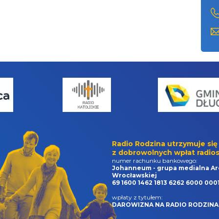
Radio Rodzina utrzymuje się
z dobrowolnych wpłat radios
numer rachunku bankowego:
Johanneum - grupa medialna Ar
Wrocławskiej
69 1600 1462 1813 6262 6000 000
wpłaty z tytułem:
DAROWIZNA NA RADIO RODZINA