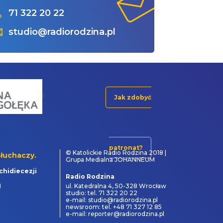
71 322 20 22
studio@radiorodzina.pl
Jak zdobyć
patronat?
© Katolickie Radio Rodzina 2018 |
łuchaczy.
Grupa Medialna JOHANNEUM
chidiecezji
Radio Rodzina
1
ul. Katedralna 4, 50-328 Wrocław
studio: tel. 71 322 20 22
e-mail: studio@radiorodzina.pl
newsroom: tel. +48 71 327 12 85
e-mail: reporter@radiorodzina.pl