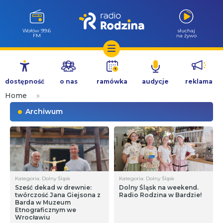
Wołów 99.6
słuchaj
FM
na żywo
Przejdź
do
dostępność
o nas
ramówka
audycje
reklama
treści
Home
»
Archiwum
Kategoria: Dolny Śląsk
Kategoria: Dolny Śląsk
Sześć dekad w drewnie:
Dolny Śląsk na weekend.
twórczość Jana Giejsona z
Radio Rodzina w Bardzie!
Barda w Muzeum
Etnograficznym we
Wrocławiu