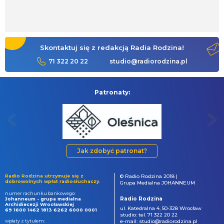
Skontaktuj się z redakcją Radia Rodzina!
71 322 20 22
studio@radiorodzina.pl
Patronaty:
Jak zdobyć patronat?
Radio Rodzina utrzymuje się z
© Radio Rodzina 2018 |
dobrowolnych wpłat radiosłuchaczy.
Grupa Medialna JOHANNEUM
numer rachunku bankowego:
Radio Rodzina
Johanneum - grupa medialna
Archidiecezji Wrocławskiej
ul. Katedralna 4, 50-328 Wrocław
69 1600 1462 1813 6262 6000 0001
studio: tel. 71 322 20 22
wpłaty z tytułem:
e-mail: studio@radiorodzina.pl