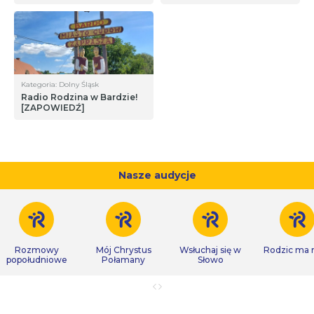
Kategoria: Dolny Śląsk
Radio Rodzina w Bardzie!
[ZAPOWIEDŹ]
Nasze audycje
Rozmowy
Mój Chrystus
Wsłuchaj się w
Rodzic ma
popołudniowe
Połamany
Słowo