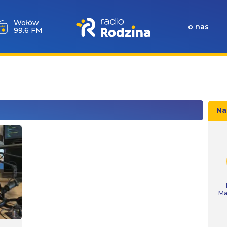
Wołów
o nas
99.6 FM
Na
Ma