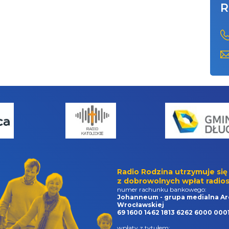
R
Radio Rodzina utrzymuje się
z dobrowolnych wpłat radios
numer rachunku bankowego:
Johanneum - grupa medialna Ar
Wrocławskiej
69 1600 1462 1813 6262 6000 000
wpłaty z tytułem: