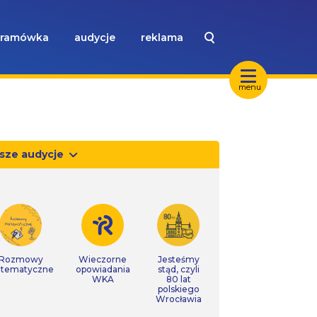
ramówka
audycje
reklama
menu
sze audycje
Rozmowy
Wieczorne
Jesteśmy
tematyczne
opowiadania
stąd, czyli
WKA
80 lat
polskiego
Wrocławia