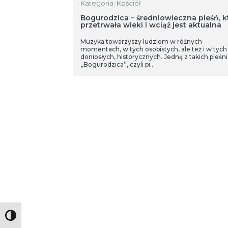
Kategoria: Kościół
Bogurodzica – średniowieczna pieśń, k
przetrwała wieki i wciąż jest aktualna
Muzyka towarzyszy ludziom w różnych
momentach, w tych osobistych, ale też i w tych
doniosłych, historycznych. Jedną z takich pieśni 
„Bogurodzica”, czyli pi…
Toggle High Contrast