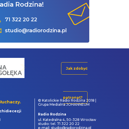
adia Rodzina!
71 322 20 22
studio@radiorodzina.pl
Jak zdobyć
patronat?
© Katolickie Radio Rodzina 2018 |
łuchaczy.
Grupa Medialna JOHANNEUM
chidiecezji
Radio Rodzina
1
ul. Katedralna 4, 50-328 Wrocław
studio: tel. 71 322 20 22
e-mail: studio@radiorodzina.pl