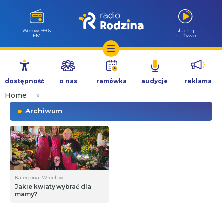
Wołów 99.6
słuchaj
FM
na żywo
Przejdź
do
dostępność
o nas
ramówka
audycje
reklama
treści
Home
»
Archiwum
Kategoria: Wrocław
Jakie kwiaty wybrać dla
mamy?