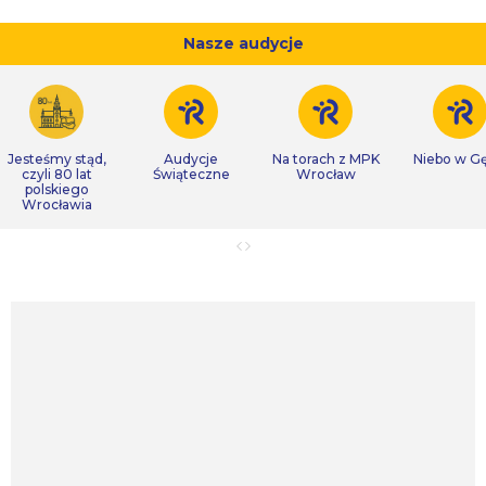
Nasze audycje
Jesteśmy stąd,
Audycje
Na torach z MPK
Niebo w Gę
czyli 80 lat
Świąteczne
Wrocław
polskiego
Wrocławia