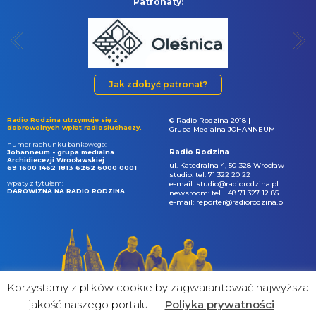
Patronaty:
Jak zdobyć patronat?
Radio Rodzina utrzymuje się z
© Radio Rodzina 2018 |
dobrowolnych wpłat radiosłuchaczy.
Grupa Medialna JOHANNEUM
numer rachunku bankowego:
Radio Rodzina
Johanneum - grupa medialna
Archidiecezji Wrocławskiej
ul. Katedralna 4, 50-328 Wrocław
69 1600 1462 1813 6262 6000 0001
studio: tel. 71 322 20 22
wpłaty z tytułem:
e-mail: studio@radiorodzina.pl
DAROWIZNA NA RADIO RODZINA
newsroom: tel. +48 71 327 12 85
e-mail: reporter@radiorodzina.pl
Korzystamy z plików cookie by zagwarantować najwyższa
jakość naszego portalu
Poliyka prywatności