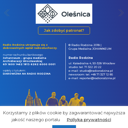
Jak zdobyć patronat?
Radio Rodzina utrzymuje się z
© Radio Rodzina 2018 |
dobrowolnych wpłat radiosłuchaczy.
Grupa Medialna JOHANNEUM
numer rachunku bankowego:
Radio Rodzina
Johanneum - grupa medialna
Archidiecezji Wrocławskiej
ul. Katedralna 4, 50-328 Wrocław
69 1600 1462 1813 6262 6000 0001
studio: tel. 71 322 20 22
wpłaty z tytułem:
e-mail: studio@radiorodzina.pl
DAROWIZNA NA RADIO RODZINA
newsroom: tel. +48 71 327 12 85
e-mail: reporter@radiorodzina.pl
Korzystamy z plików cookie by zagwarantować najwyższa
jakość naszego portalu
Poliyka prywatności