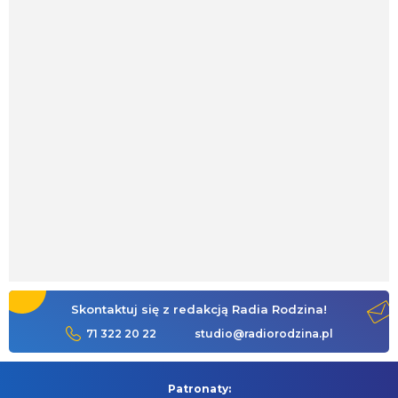
Skontaktuj się z redakcją Radia Rodzina!
71 322 20 22
studio@radiorodzina.pl
Patronaty: