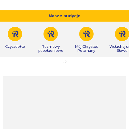
Nasze audycje
Czytadełko
Rozmowy
Mój Chrystus
Wsłuchaj s
popołudniowe
Połamany
Słowo