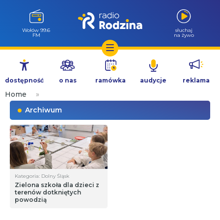
Wołów 99.6
słuchaj
FM
na żywo
Przejdź
do
dostępność
o nas
ramówka
audycje
reklama
treści
Home
»
Archiwum
Kategoria: Dolny Śląsk
Zielona szkoła dla dzieci z
terenów dotkniętych
powodzią