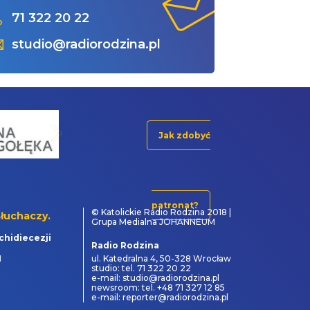
71 322 20 22
studio@radiorodzina.pl
Jak zdobyć
patronat?
© Katolickie Radio Rodzina 2018 |
łuchaczy.
Grupa Medialna JOHANNEUM
chidiecezji
Radio Rodzina
1
ul. Katedralna 4, 50-328 Wrocław
studio: tel. 71 322 20 22
e-mail: studio@radiorodzina.pl
newsroom: tel. +48 71 327 12 85
e-mail: reporter@radiorodzina.pl