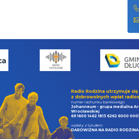
Radio Rodzina utrzymuje się
z dobrowolnych wpłat radios
numer rachunku bankowego:
Johanneum - grupa medialna Ar
Wrocławskiej
69 1600 1462 1813 6262 6000 000
wpłaty z tytułem:
DAROWIZNA NA RADIO RODZINA