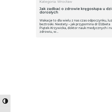
Kategoria: Wrocław
Jak zadbać o zdrowie kręgosłupa u dzie
dorosłych
Wakacje to dla wielu z nas czas odpoczynku, luz
beztroski. Niestety – jak przypomina dr Elżbieta
Piątek-Krzywicka, doktor nauk medycznych i n
zdrowiu, w…
Toggle High Contrast