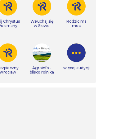
j Chrystus
Wsłuchaj się
Rodzic ma
Połamany
w Słowo
moc
ezpieczny
Agroinfo -
więcej audycji
Wrocław
blisko rolnika