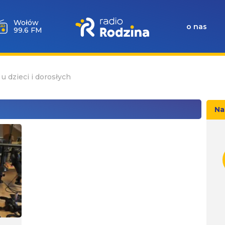
Wołów
o nas
99.6 FM
u dzieci i dorosłych
Na