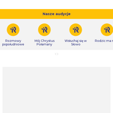
Nasze audycje
Rozmowy
Mój Chrystus
Wsłuchaj się w
Rodzic ma
popołudniowe
Połamany
Słowo