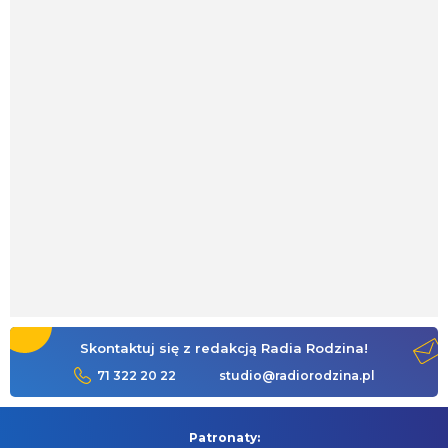
Skontaktuj się z redakcją Radia Rodzina!
71 322 20 22
studio@radiorodzina.pl
Patronaty: