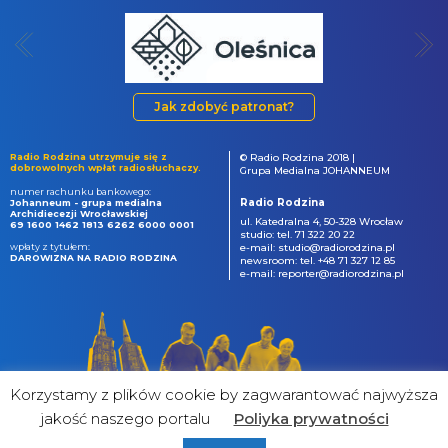
Jak zdobyć patronat?
Radio Rodzina utrzymuje się z
© Radio Rodzina 2018 |
dobrowolnych wpłat radiosłuchaczy.
Grupa Medialna JOHANNEUM
numer rachunku bankowego:
Radio Rodzina
Johanneum - grupa medialna
Archidiecezji Wrocławskiej
ul. Katedralna 4, 50-328 Wrocław
69 1600 1462 1813 6262 6000 0001
studio: tel. 71 322 20 22
wpłaty z tytułem:
e-mail: studio@radiorodzina.pl
DAROWIZNA NA RADIO RODZINA
newsroom: tel. +48 71 327 12 85
e-mail: reporter@radiorodzina.pl
Korzystamy z plików cookie by zagwarantować najwyższa
jakość naszego portalu
Poliyka prywatności