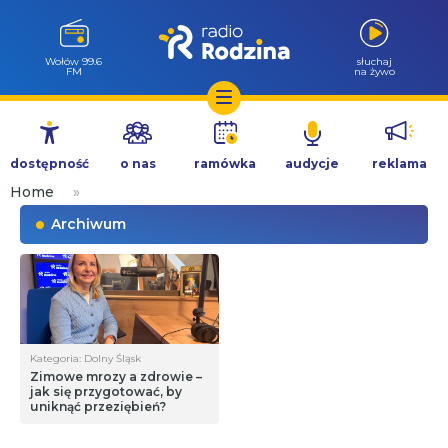
Milicz 88.5
słuchaj
FM
na żywo
Przejdź
do
dostępność
o nas
ramówka
audycje
reklama
treści
Home
»
Archiwum
Kategoria: Dolny Śląsk
Zimowe mrozy a zdrowie –
jak się przygotować, by
uniknąć przeziębień?