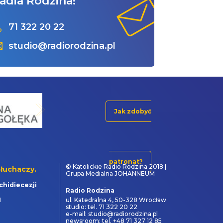
adia Rodzina!
71 322 20 22
studio@radiorodzina.pl
Jak zdobyć
patronat?
© Katolickie Radio Rodzina 2018 |
łuchaczy.
Grupa Medialna JOHANNEUM
chidiecezji
Radio Rodzina
1
ul. Katedralna 4, 50-328 Wrocław
studio: tel. 71 322 20 22
e-mail: studio@radiorodzina.pl
newsroom: tel. +48 71 327 12 85