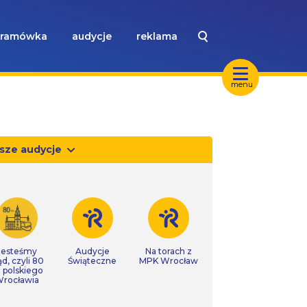
ramówka
audycje
reklama
menu
sze audycje
Jesteśmy
Audycje
Na torach z
ąd, czyli 80
Świąteczne
MPK Wrocław
t polskiego
rocławia