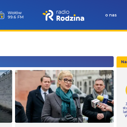
Wołów
o nas
99.6 FM
Na
st
la
W