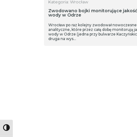
Kategoria: Wrocław
Zwodowano bojki monitorujące jakoś
wody w Odrze
Wrocław po raz kolejny zwodował nowoczesne
analityczne, które przez całą dobę monitorują j
wody w Odrze (jedna przy bulwarze Kaczyńskic
druga na wys…
Toggle High Contrast