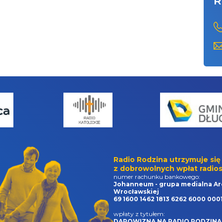
R
Radio Rodzina utrzymuje się
z dobrowolnych wpłat radios
numer rachunku bankowego:
Johanneum - grupa medialna Ar
Wrocławskiej
69 1600 1462 1813 6262 6000 000
wpłaty z tytułem:
DAROWIZNA NA RADIO RODZINA