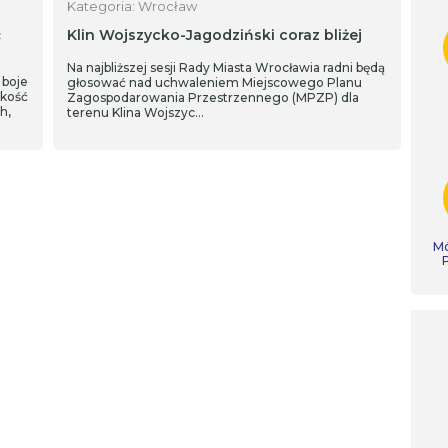
Kategoria: Wrocław
ć
Klin Wojszycko-Jagodziński coraz bliżej
Na najbliższej sesji Rady Miasta Wrocławia radni będą
 boje
głosować nad uchwaleniem Miejscowego Planu
akość
Zagospodarowania Przestrzennego (MPZP) dla
h,
terenu Klina Wojszyc…
Mó