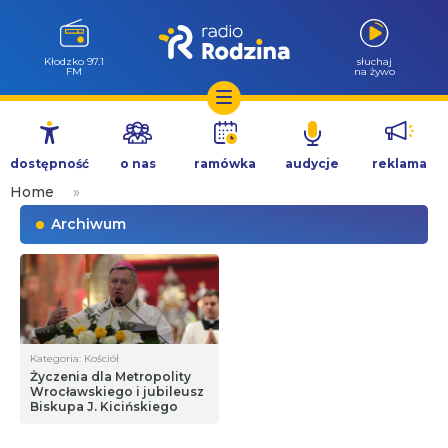
Wołów 99.6
słuchaj
FM
na żywo
Przejdź
do
dostępność
o nas
ramówka
audycje
reklama
treści
Home
»
Archiwum
Kategoria: Kościół
Życzenia dla Metropolity
Wrocławskiego i jubileusz
Biskupa J. Kicińskiego