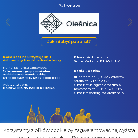
Patronaty:
Jak zdobyć patronat?
Radio Rodzina utrzymuje się z
© Radio Rodzina 2018 |
dobrowolnych wpłat radiosłuchaczy.
Grupa Medialna JOHANNEUM
numer rachunku bankowego:
Radio Rodzina
Johanneum - grupa medialna
Archidiecezji Wrocławskiej
ul. Katedralna 4, 50-328 Wrocław
69 1600 1462 1813 6262 6000 0001
studio: tel. 71 322 20 22
wpłaty z tytułem:
e-mail: studio@radiorodzina.pl
DAROWIZNA NA RADIO RODZINA
newsroom: tel. +48 71 327 12 85
e-mail: reporter@radiorodzina.pl
Korzystamy z plików cookie by zagwarantować najwyższa
jakość naszego portalu
Poliyka prywatności