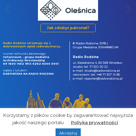
Jak zdobyć patronat?
Radio Rodzina utrzymuje się z
© Radio Rodzina 2018 |
dobrowolnych wpłat radiosłuchaczy.
Grupa Medialna JOHANNEUM
numer rachunku bankowego:
Radio Rodzina
Johanneum - grupa medialna
Archidiecezji Wrocławskiej
ul. Katedralna 4, 50-328 Wrocław
69 1600 1462 1813 6262 6000 0001
studio: tel. 71 322 20 22
wpłaty z tytułem:
e-mail: studio@radiorodzina.pl
DAROWIZNA NA RADIO RODZINA
newsroom: tel. +48 71 327 12 85
e-mail: reporter@radiorodzina.pl
Korzystamy z plików cookie by zagwarantować najwyższa
jakość naszego portalu
Poliyka prywatności
Akceptuj
powered by
&