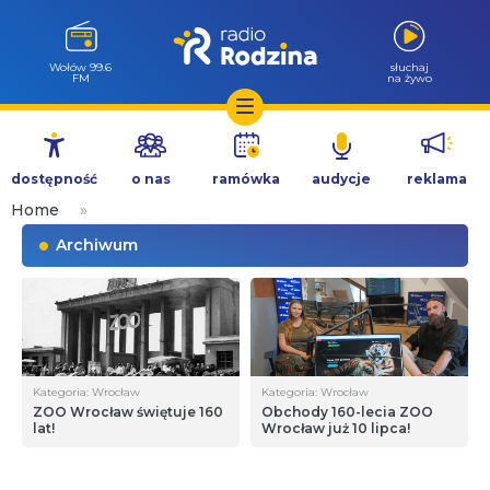
Wołów 99.6
słuchaj
FM
na żywo
Przejdź
do
dostępność
o nas
ramówka
audycje
reklama
treści
Home
»
Archiwum
Kategoria: Wrocław
Kategoria: Wrocław
ZOO Wrocław świętuje 160
Obchody 160-lecia ZOO
lat!
Wrocław już 10 lipca!