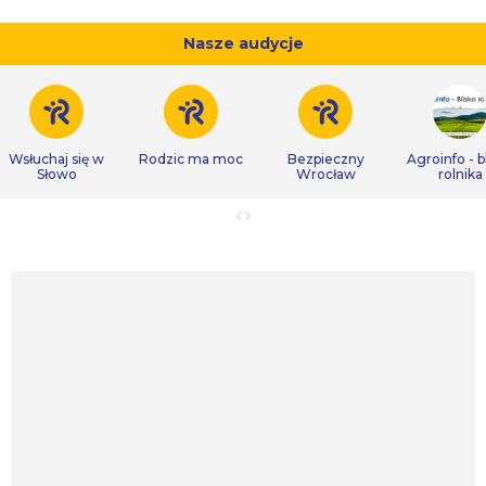
Nasze audycje
Wsłuchaj się w
Rodzic ma moc
Bezpieczny
Agroinfo - b
Słowo
Wrocław
rolnika