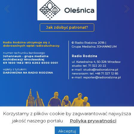
Jak zdobyć patronat?
Radio Rodzina utrzymuje się z
© Radio Rodzina 2018 |
dobrowolnych wpłat radiosłuchaczy.
Grupa Medialna JOHANNEUM
numer rachunku bankowego:
Radio Rodzina
Johanneum - grupa medialna
Archidiecezji Wrocławskiej
ul. Katedralna 4, 50-328 Wrocław
69 1600 1462 1813 6262 6000 0001
studio: tel. 71 322 20 22
wpłaty z tytułem:
e-mail: studio@radiorodzina.pl
DAROWIZNA NA RADIO RODZINA
newsroom: tel. +48 71 327 12 85
e-mail: reporter@radiorodzina.pl
Korzystamy z plików cookie by zagwarantować najwyższa
jakość naszego portalu
Poliyka prywatności
Akceptuj
powered by
&