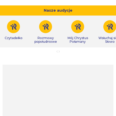
Nasze audycje
Czytadełko
Rozmowy
Mój Chrystus
Wsłuchaj s
popołudniowe
Połamany
Słowo