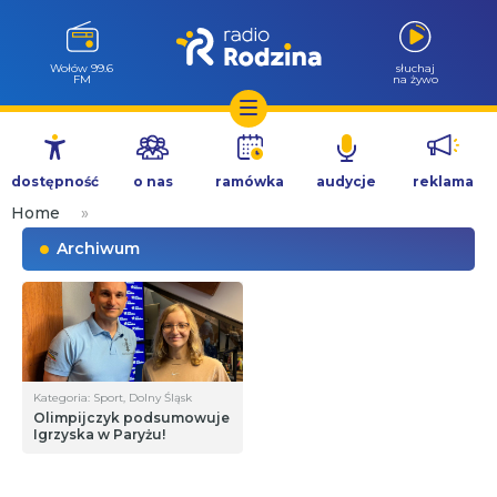
Wołów 99.6
słuchaj
FM
na żywo
Przejdź
do
dostępność
o nas
ramówka
audycje
reklama
treści
Home
»
Archiwum
Kategoria: Sport, Dolny Śląsk
Olimpijczyk podsumowuje
Igrzyska w Paryżu!