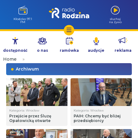
Kłodzko 97.1
słuchaj
FM
na żywo
Przejdź
do
dostępność
o nas
ramówka
audycje
reklama
treści
Home
»
Archiwum
Kategoria: Wrocław
Kategoria: Wrocław
Przejście przez Śluzę
PAIH: Chcemy być bliżej
Opatowicką otwarte
przedsiębiorcy