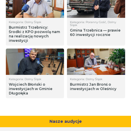
Kategoria: Dolny Śląsk
Kategoria: Poranny Gość, Dolny
Śląsk
Burmistrz Trzebnicy:
Gmina Trzebnica — prawie
Środki z KPO pozwolą nam
60 inwestycji rocznie
na realizację nowych
inwestycji
Kategoria: Dolny Śląsk
Kategoria: Dolny Śląsk
Wojciech Błoński o
Burmistrz Jan Bronś o
inwestycjach w Gminie
inwestycjach w Oleśnicy
Długołęka
Nasze audycje