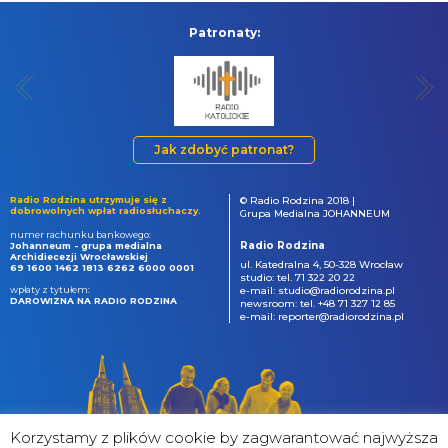
Patronaty:
Jak zdobyć patronat?
Radio Rodzina utrzymuje się z
© Radio Rodzina 2018 |
dobrowolnych wpłat radiosłuchaczy.
Grupa Medialna JOHANNEUM
numer rachunku bankowego:
Radio Rodzina
Johanneum - grupa medialna
Archidiecezji Wrocławskiej
ul. Katedralna 4, 50-328 Wrocław
69 1600 1462 1813 6262 6000 0001
studio: tel. 71 322 20 22
wpłaty z tytułem:
e-mail: studio@radiorodzina.pl
DAROWIZNA NA RADIO RODZINA
newsroom: tel. +48 71 327 12 85
e-mail: reporter@radiorodzina.pl
Korzystamy z plików cookie by zagwarantować najwyższa