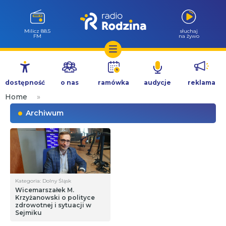
Milicz 88.5
słuchaj
FM
na żywo
Przejdź
do
dostępność
o nas
ramówka
audycje
reklama
treści
Home
»
Archiwum
Kategoria: Dolny Śląsk
Wicemarszałek M.
Krzyżanowski o polityce
zdrowotnej i sytuacji w
Sejmiku