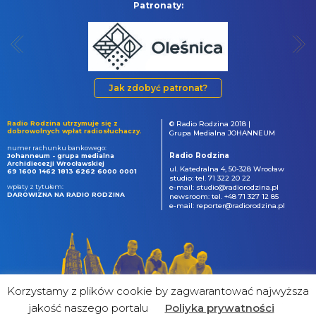
Patronaty:
Jak zdobyć patronat?
Radio Rodzina utrzymuje się z
© Radio Rodzina 2018 |
dobrowolnych wpłat radiosłuchaczy.
Grupa Medialna JOHANNEUM
numer rachunku bankowego:
Radio Rodzina
Johanneum - grupa medialna
Archidiecezji Wrocławskiej
ul. Katedralna 4, 50-328 Wrocław
69 1600 1462 1813 6262 6000 0001
studio: tel. 71 322 20 22
wpłaty z tytułem:
e-mail: studio@radiorodzina.pl
DAROWIZNA NA RADIO RODZINA
newsroom: tel. +48 71 327 12 85
e-mail: reporter@radiorodzina.pl
Korzystamy z plików cookie by zagwarantować najwyższa
jakość naszego portalu
Poliyka prywatności