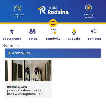
Wołów 99.6
słuchaj
FM
na żywo
Przejdź
do
dostępność
o nas
ramówka
audycje
reklama
treści
Home
»
Archiwum
Interaktywna
przymierzalnia ubrań i
butów w Magnolia Park