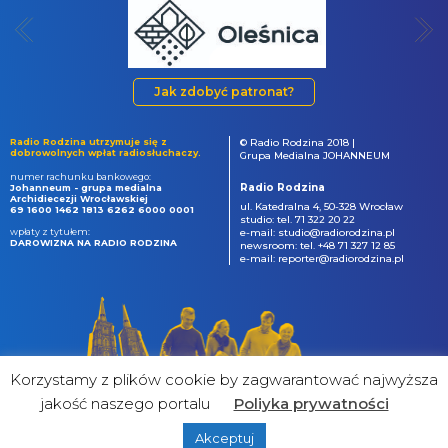
Jak zdobyć patronat?
Radio Rodzina utrzymuje się z
© Radio Rodzina 2018 |
dobrowolnych wpłat radiosłuchaczy.
Grupa Medialna JOHANNEUM
numer rachunku bankowego:
Radio Rodzina
Johanneum - grupa medialna
Archidiecezji Wrocławskiej
ul. Katedralna 4, 50-328 Wrocław
69 1600 1462 1813 6262 6000 0001
studio: tel. 71 322 20 22
wpłaty z tytułem:
e-mail: studio@radiorodzina.pl
DAROWIZNA NA RADIO RODZINA
newsroom: tel. +48 71 327 12 85
e-mail: reporter@radiorodzina.pl
Korzystamy z plików cookie by zagwarantować najwyższa
jakość naszego portalu
Poliyka prywatności
Akceptuj
powered by
&