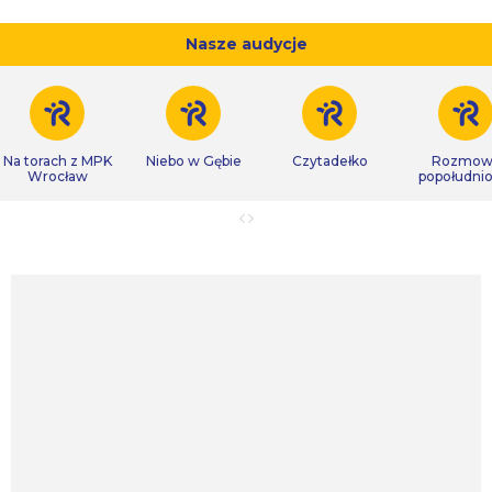
Nasze audycje
Na torach z MPK
Niebo w Gębie
Czytadełko
Rozmow
Wrocław
popołudni