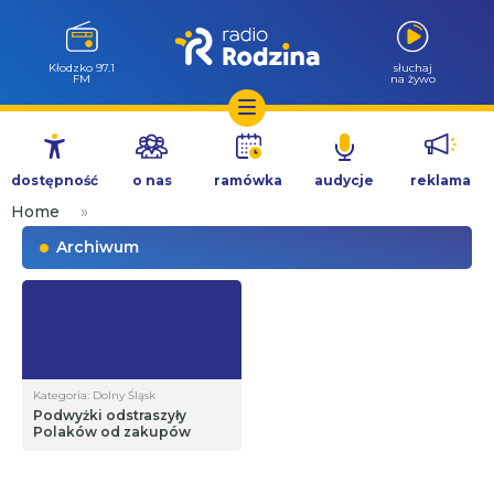
Kłodzko 97.1
słuchaj
FM
na żywo
Przejdź
do
dostępność
o nas
ramówka
audycje
reklama
treści
Home
»
Archiwum
Kategoria: Dolny Śląsk
Podwyżki odstraszyły
Polaków od zakupów