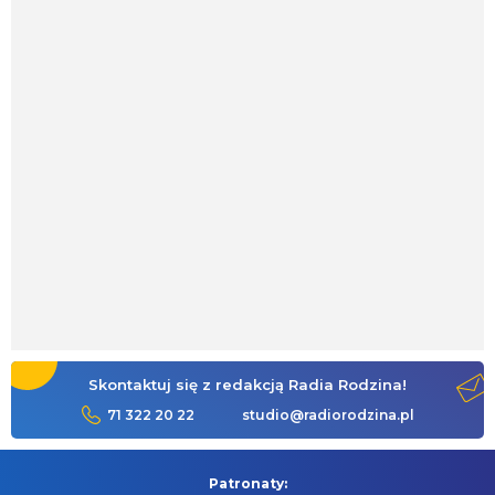
Skontaktuj się z redakcją Radia Rodzina!
71 322 20 22
studio@radiorodzina.pl
Patronaty: