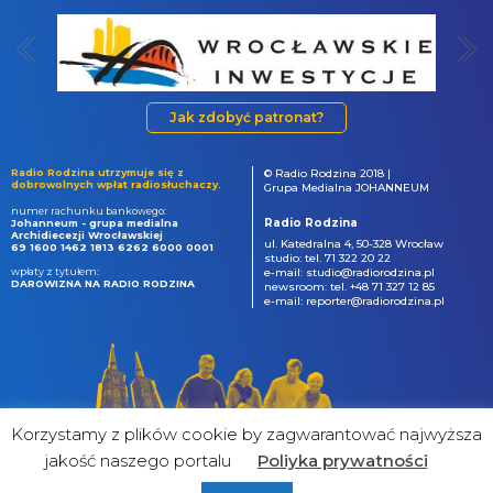
Jak zdobyć patronat?
Radio Rodzina utrzymuje się z
© Radio Rodzina 2018 |
dobrowolnych wpłat radiosłuchaczy.
Grupa Medialna JOHANNEUM
numer rachunku bankowego:
Radio Rodzina
Johanneum - grupa medialna
Archidiecezji Wrocławskiej
ul. Katedralna 4, 50-328 Wrocław
69 1600 1462 1813 6262 6000 0001
studio: tel. 71 322 20 22
wpłaty z tytułem:
e-mail: studio@radiorodzina.pl
DAROWIZNA NA RADIO RODZINA
newsroom: tel. +48 71 327 12 85
e-mail: reporter@radiorodzina.pl
Korzystamy z plików cookie by zagwarantować najwyższa
jakość naszego portalu
Poliyka prywatności