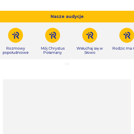
Nasze audycje
Rozmowy
Mój Chrystus
Wsłuchaj się w
Rodzic ma
popołudniowe
Połamany
Słowo