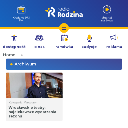
Kłodzko 97.1
słuchaj
FM
na żywo
Przejdź
do
dostępność
o nas
ramówka
audycje
reklama
treści
Home
»
Archiwum
Kategoria: Wrocław
Wrocławskie teatry:
najciekawsze wydarzenia
sezonu