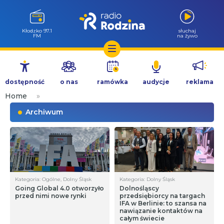
Kłodzko 97.1
słuchaj
FM
na żywo
Przejdź
do
dostępność
o nas
ramówka
audycje
reklama
treści
Home
»
Archiwum
Kategoria: Ogólne, Dolny Śląsk
Kategoria: Dolny Śląsk
Going Global 4.0 otworzyło
Dolnośląscy
przed nimi nowe rynki
przedsiębiorcy na targach
IFA w Berlinie: to szansa na
nawiązanie kontaktów na
całym świecie