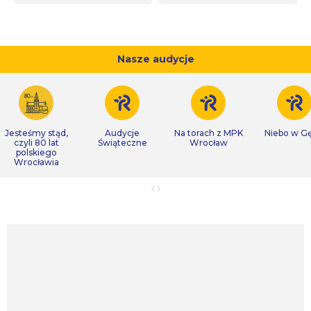
Nasze audycje
Jesteśmy stąd,
Audycje
Na torach z MPK
Niebo w Gę
czyli 80 lat
Świąteczne
Wrocław
polskiego
Wrocławia