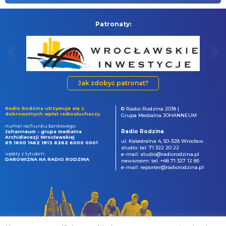
Patronaty:
Jak zdobyć patronat?
Radio Rodzina utrzymuje się z
© Radio Rodzina 2018 |
dobrowolnych wpłat radiosłuchaczy.
Grupa Medialna JOHANNEUM
numer rachunku bankowego:
Radio Rodzina
Johanneum - grupa medialna
Archidiecezji Wrocławskiej
ul. Katedralna 4, 50-328 Wrocław
69 1600 1462 1813 6262 6000 0001
studio: tel. 71 322 20 22
wpłaty z tytułem:
e-mail: studio@radiorodzina.pl
DAROWIZNA NA RADIO RODZINA
newsroom: tel. +48 71 327 12 85
e-mail: reporter@radiorodzina.pl