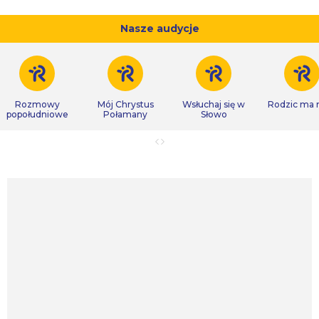
Nasze audycje
Rozmowy
Mój Chrystus
Wsłuchaj się w
Rodzic ma
popołudniowe
Połamany
Słowo