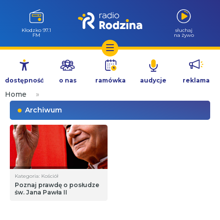
Wołów 99.6
słuchaj
FM
na żywo
Przejdź
do
dostępność
o nas
ramówka
audycje
reklama
treści
Home
»
Archiwum
Kategoria: Kościół
Poznaj prawdę o posłudze
św. Jana Pawła II