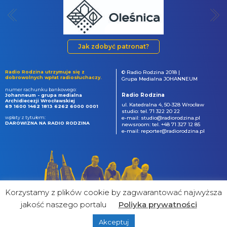
Jak zdobyć patronat?
Radio Rodzina utrzymuje się z
© Radio Rodzina 2018 |
dobrowolnych wpłat radiosłuchaczy.
Grupa Medialna JOHANNEUM
numer rachunku bankowego:
Radio Rodzina
Johanneum - grupa medialna
Archidiecezji Wrocławskiej
ul. Katedralna 4, 50-328 Wrocław
69 1600 1462 1813 6262 6000 0001
studio: tel. 71 322 20 22
wpłaty z tytułem:
e-mail: studio@radiorodzina.pl
DAROWIZNA NA RADIO RODZINA
newsroom: tel. +48 71 327 12 85
e-mail: reporter@radiorodzina.pl
Korzystamy z plików cookie by zagwarantować najwyższa
jakość naszego portalu
Poliyka prywatności
Akceptuj
powered by
&