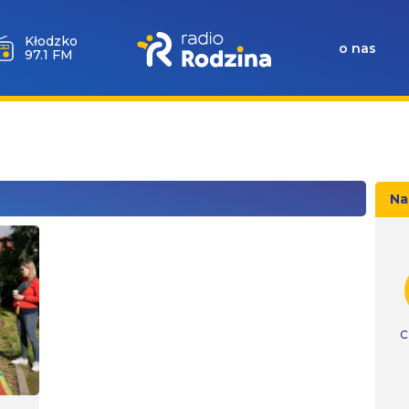
Kłodzko
o nas
97.1 FM
Na
C