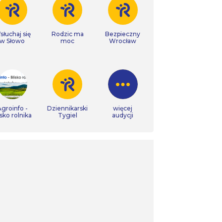
łuchaj się
Rodzic ma
Bezpieczny
w Słowo
moc
Wrocław
groinfo -
Dziennikarski
więcej
isko rolnika
Tygiel
audycji