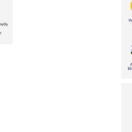
Ws
 będą
m
A
bl