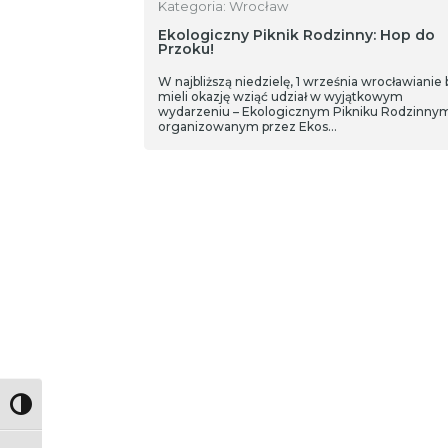
Kategoria: Wrocław
Ekologiczny Piknik Rodzinny: Hop do
Przoku!
W najbliższą niedzielę, 1 września wrocławianie
mieli okazję wziąć udział w wyjątkowym
wydarzeniu – Ekologicznym Pikniku Rodzinny
organizowanym przez Ekos…
Toggle High Contrast