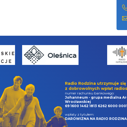
Radio Rodzina utrzymuje się
z dobrowolnych wpłat radios
numer rachunku bankowego:
Johanneum - grupa medialna Ar
Wrocławskiej
69 1600 1462 1813 6262 6000 000
wpłaty z tytułem:
DAROWIZNA NA RADIO RODZINA