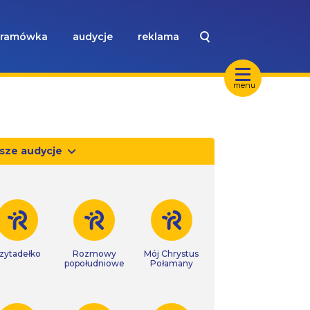
ramówka
audycje
reklama
menu
sze audycje
zytadełko
Rozmowy
Mój Chrystus
popołudniowe
Połamany