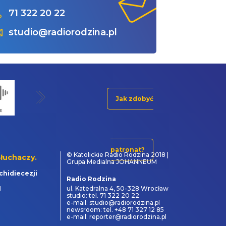
71 322 20 22
studio@radiorodzina.pl
Jak zdobyć
patronat?
© Katolickie Radio Rodzina 2018 |
łuchaczy.
Grupa Medialna JOHANNEUM
chidiecezji
Radio Rodzina
1
ul. Katedralna 4, 50-328 Wrocław
studio: tel. 71 322 20 22
e-mail: studio@radiorodzina.pl
newsroom: tel. +48 71 327 12 85
e-mail: reporter@radiorodzina.pl