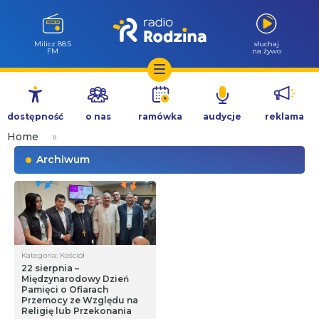
Milicz 88.5
słuchaj
FM
na żywo
Przejdź
do
dostępność
o nas
ramówka
audycje
reklama
treści
Home
»
Archiwum
Kategoria: Kościół
22 sierpnia –
Międzynarodowy Dzień
Pamięci o Ofiarach
Przemocy ze Względu na
Religię lub Przekonania