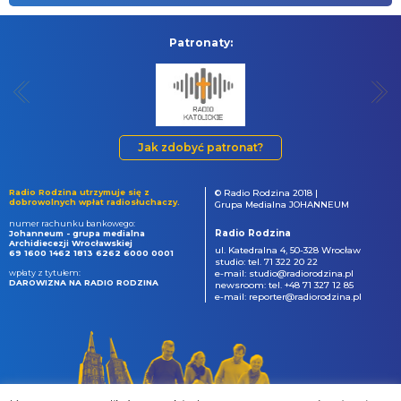
Patronaty:
Jak zdobyć patronat?
Radio Rodzina utrzymuje się z
© Radio Rodzina 2018 |
dobrowolnych wpłat radiosłuchaczy.
Grupa Medialna JOHANNEUM
numer rachunku bankowego:
Radio Rodzina
Johanneum - grupa medialna
Archidiecezji Wrocławskiej
ul. Katedralna 4, 50-328 Wrocław
69 1600 1462 1813 6262 6000 0001
studio: tel. 71 322 20 22
wpłaty z tytułem:
e-mail: studio@radiorodzina.pl
DAROWIZNA NA RADIO RODZINA
newsroom: tel. +48 71 327 12 85
e-mail: reporter@radiorodzina.pl