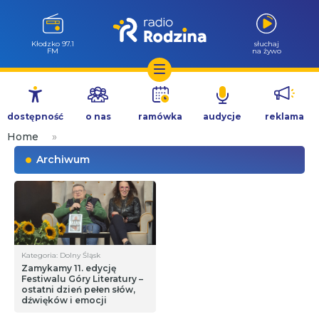
Kłodzko 97.1
słuchaj
FM
na żywo
Przejdź
do
dostępność
o nas
ramówka
audycje
reklama
treści
Home
»
Archiwum
Kategoria: Dolny Śląsk
Zamykamy 11. edycję
Festiwalu Góry Literatury –
ostatni dzień pełen słów,
dźwięków i emocji