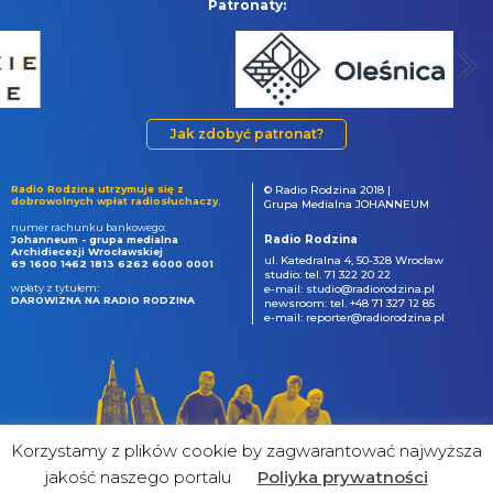
Patronaty:
Jak zdobyć patronat?
Radio Rodzina utrzymuje się z
© Radio Rodzina 2018 |
dobrowolnych wpłat radiosłuchaczy.
Grupa Medialna JOHANNEUM
numer rachunku bankowego:
Radio Rodzina
Johanneum - grupa medialna
Archidiecezji Wrocławskiej
ul. Katedralna 4, 50-328 Wrocław
69 1600 1462 1813 6262 6000 0001
studio: tel. 71 322 20 22
wpłaty z tytułem:
e-mail: studio@radiorodzina.pl
DAROWIZNA NA RADIO RODZINA
newsroom: tel. +48 71 327 12 85
e-mail: reporter@radiorodzina.pl
Korzystamy z plików cookie by zagwarantować najwyższa
jakość naszego portalu
Poliyka prywatności