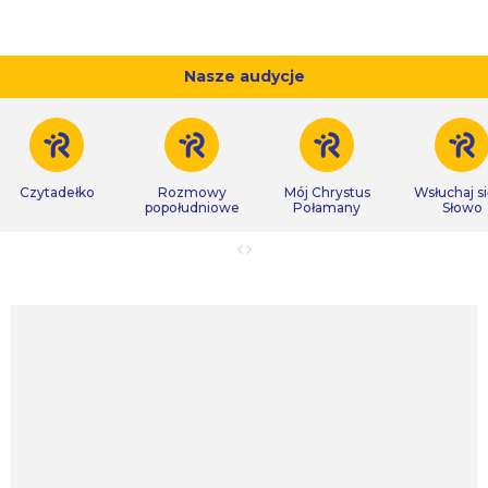
Nasze audycje
Czytadełko
Rozmowy
Mój Chrystus
Wsłuchaj s
popołudniowe
Połamany
Słowo