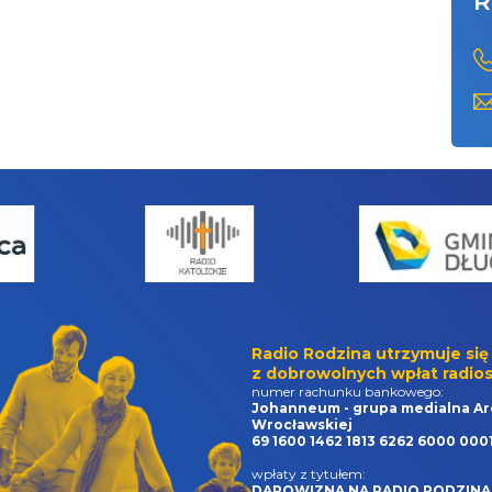
R
Radio Rodzina utrzymuje się
z dobrowolnych wpłat radios
numer rachunku bankowego:
Johanneum - grupa medialna Ar
Wrocławskiej
69 1600 1462 1813 6262 6000 000
wpłaty z tytułem:
DAROWIZNA NA RADIO RODZINA