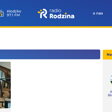
Wołów
o nas
99.6 FM
Na
A
bl