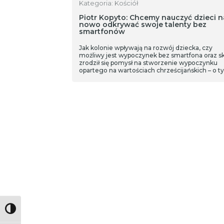
Kategoria: Kościół
Piotr Kopyto: Chcemy nauczyć dzieci n
nowo odkrywać swoje talenty bez
smartfonów
Jak kolonie wpływają na rozwój dziecka, czy
możliwy jest wypoczynek bez smartfona oraz s
zrodził się pomysł na stworzenie wypoczynku
opartego na wartościach chrześcijańskich – o t
rozmawiamy z Piotrem Kopyto, psychologiem,
przedsiębiorcą.
Toggle High Contrast