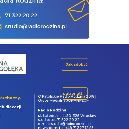
adia Rodzina!
71 322 20 22
studio@radiorodzina.pl
Jak zdobyć
patronat?
© Katolickie Radio Rodzina 2018 |
łuchaczy.
Grupa Medialna JOHANNEUM
chidiecezji
Radio Rodzina
1
ul. Katedralna 4, 50-328 Wrocław
studio: tel. 71 322 20 22
e-mail: studio@radiorodzina.pl
newsroom: tel. +48 71 327 12 85