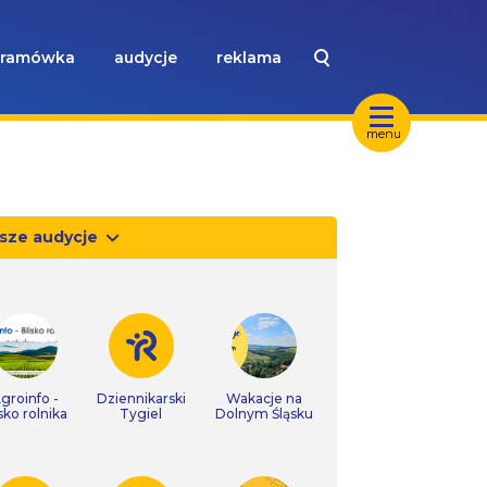
ramówka
audycje
reklama
menu
sze audycje
groinfo -
Dziennikarski
Wakacje na
isko rolnika
Tygiel
Dolnym Śląsku