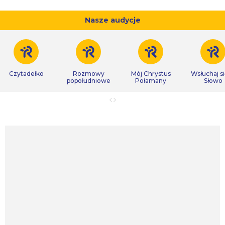
Nasze audycje
Czytadełko
Rozmowy
Mój Chrystus
Wsłuchaj s
popołudniowe
Połamany
Słowo