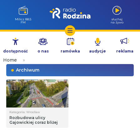
Milicz 88.5
słuchaj
FM
na żywo
Przejdź
do
dostępność
o nas
ramówka
audycje
reklama
treści
Home
»
Archiwum
Kategoria: Wrocław
Rozbudowa ulicy
Gajowickiej coraz bliżej