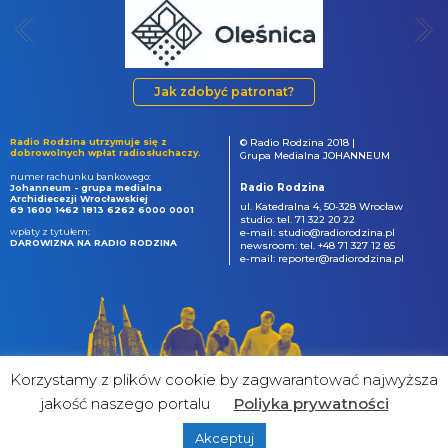
Jak zdobyć patronat?
Radio Rodzina utrzymuje się z
© Radio Rodzina 2018 |
dobrowolnych wpłat radiosłuchaczy.
Grupa Medialna JOHANNEUM
numer rachunku bankowego:
Radio Rodzina
Johanneum - grupa medialna
Archidiecezji Wrocławskiej
ul. Katedralna 4, 50-328 Wrocław
69 1600 1462 1813 6262 6000 0001
studio: tel. 71 322 20 22
wpłaty z tytułem:
e-mail: studio@radiorodzina.pl
DAROWIZNA NA RADIO RODZINA
newsroom: tel. +48 71 327 12 85
e-mail: reporter@radiorodzina.pl
Korzystamy z plików cookie by zagwarantować najwyższa
jakość naszego portalu
Poliyka prywatności
Akceptuj
powered by
&