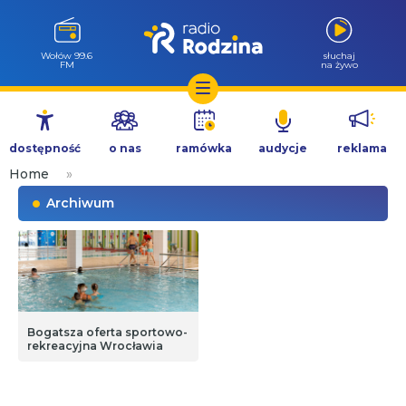
Wołów 99.6
słuchaj
FM
na żywo
Przejdź
do
dostępność
o nas
ramówka
audycje
reklama
treści
Home
»
Archiwum
Bogatsza oferta sportowo-
rekreacyjna Wrocławia