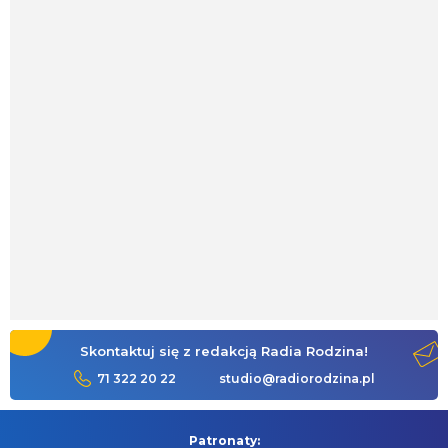
Skontaktuj się z redakcją Radia Rodzina!
71 322 20 22
studio@radiorodzina.pl
Patronaty: