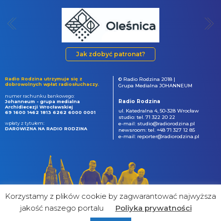
Jak zdobyć patronat?
Radio Rodzina utrzymuje się z
© Radio Rodzina 2018 |
dobrowolnych wpłat radiosłuchaczy.
Grupa Medialna JOHANNEUM
numer rachunku bankowego:
Radio Rodzina
Johanneum - grupa medialna
Archidiecezji Wrocławskiej
ul. Katedralna 4, 50-328 Wrocław
69 1600 1462 1813 6262 6000 0001
studio: tel. 71 322 20 22
wpłaty z tytułem:
e-mail: studio@radiorodzina.pl
DAROWIZNA NA RADIO RODZINA
newsroom: tel. +48 71 327 12 85
e-mail: reporter@radiorodzina.pl
Korzystamy z plików cookie by zagwarantować najwyższa
jakość naszego portalu
Poliyka prywatności