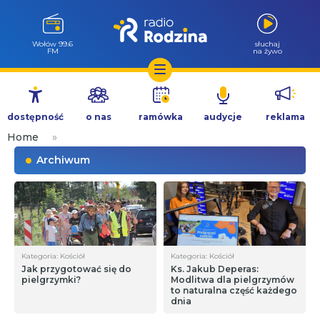
Wołów 99.6
słuchaj
FM
na żywo
Przejdź
do
dostępność
o nas
ramówka
audycje
reklama
treści
Home
»
Archiwum
Kategoria: Kościół
Kategoria: Kościół
Jak przygotować się do
Ks. Jakub Deperas:
pielgrzymki?
Modlitwa dla pielgrzymów
to naturalna część każdego
dnia