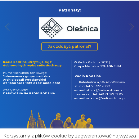
Patronaty:
Jak zdobyć patronat?
Radio Rodzina utrzymuje się z
© Radio Rodzina 2018 |
dobrowolnych wpłat radiosłuchaczy.
Grupa Medialna JOHANNEUM
numer rachunku bankowego:
Radio Rodzina
Johanneum - grupa medialna
Archidiecezji Wrocławskiej
ul. Katedralna 4, 50-328 Wrocław
69 1600 1462 1813 6262 6000 0001
studio: tel. 71 322 20 22
wpłaty z tytułem:
e-mail: studio@radiorodzina.pl
DAROWIZNA NA RADIO RODZINA
newsroom: tel. +48 71 327 12 85
e-mail: reporter@radiorodzina.pl
Korzystamy z plików cookie by zagwarantować najwyższa