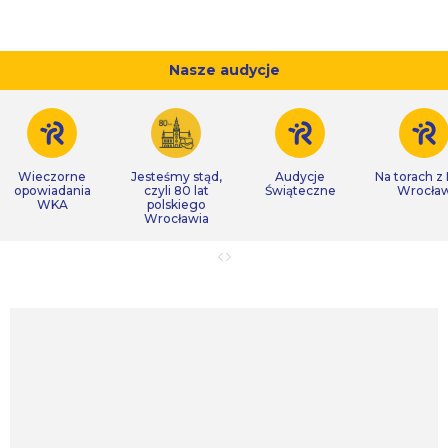
Nasze audycje
Wieczorne
Jesteśmy stąd,
Audycje
Na torach z
opowiadania
czyli 80 lat
Świąteczne
Wrocła
WKA
polskiego
Wrocławia