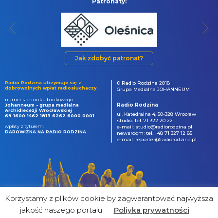
Patronaty:
Jak zdobyć patronat?
Radio Rodzina utrzymuje się z
© Radio Rodzina 2018 |
dobrowolnych wpłat radiosłuchaczy.
Grupa Medialna JOHANNEUM
numer rachunku bankowego:
Radio Rodzina
Johanneum - grupa medialna
Archidiecezji Wrocławskiej
ul. Katedralna 4, 50-328 Wrocław
69 1600 1462 1813 6262 6000 0001
studio: tel. 71 322 20 22
wpłaty z tytułem:
e-mail: studio@radiorodzina.pl
DAROWIZNA NA RADIO RODZINA
newsroom: tel. +48 71 327 12 85
e-mail: reporter@radiorodzina.pl
Korzystamy z plików cookie by zagwarantować najwyższa
jakość naszego portalu
Poliyka prywatności