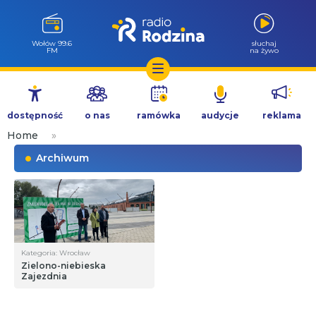
Wołów 99.6
słuchaj
FM
na żywo
Przejdź
do
dostępność
o nas
ramówka
audycje
reklama
treści
Home
»
Archiwum
Kategoria: Wrocław
Zielono-niebieska
Zajezdnia