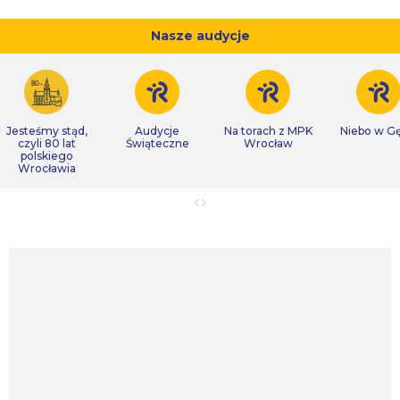
Nasze audycje
Jesteśmy stąd,
Audycje
Na torach z MPK
Niebo w Gę
czyli 80 lat
Świąteczne
Wrocław
polskiego
Wrocławia