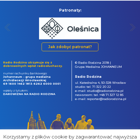
Patronaty:
Jak zdobyć patronat?
Radio Rodzina utrzymuje się z
© Radio Rodzina 2018 |
dobrowolnych wpłat radiosłuchaczy.
Grupa Medialna JOHANNEUM
numer rachunku bankowego:
Radio Rodzina
Johanneum - grupa medialna
Archidiecezji Wrocławskiej
ul. Katedralna 4, 50-328 Wrocław
69 1600 1462 1813 6262 6000 0001
studio: tel. 71 322 20 22
wpłaty z tytułem:
e-mail: studio@radiorodzina.pl
DAROWIZNA NA RADIO RODZINA
newsroom: tel. +48 71 327 12 85
e-mail: reporter@radiorodzina.pl
Korzystamy z plików cookie by zagwarantować najwyższa