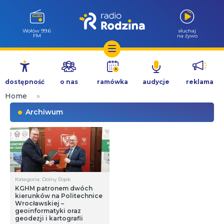
Wołów 99.6
słuchaj
FM
na żywo
Przejdź
do
dostępność
o nas
ramówka
audycje
reklama
treści
Home
»
Archiwum
Kategoria: Dolny Śląsk
KGHM patronem dwóch
kierunków na Politechnice
Wrocławskiej –
geoinformatyki oraz
geodezji i kartografii