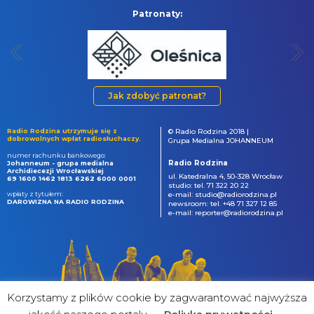
Patronaty:
Jak zdobyć patronat?
Radio Rodzina utrzymuje się z
© Radio Rodzina 2018 |
dobrowolnych wpłat radiosłuchaczy.
Grupa Medialna JOHANNEUM
numer rachunku bankowego:
Radio Rodzina
Johanneum - grupa medialna
Archidiecezji Wrocławskiej
ul. Katedralna 4, 50-328 Wrocław
69 1600 1462 1813 6262 6000 0001
studio: tel. 71 322 20 22
wpłaty z tytułem:
e-mail: studio@radiorodzina.pl
DAROWIZNA NA RADIO RODZINA
newsroom: tel. +48 71 327 12 85
e-mail: reporter@radiorodzina.pl
Korzystamy z plików cookie by zagwarantować najwyższa