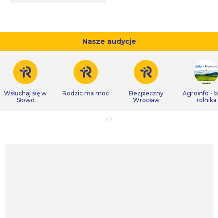
Nasze audycje
Wsłuchaj się w
Rodzic ma moc
Bezpieczny
Agroinfo - b
Słowo
Wrocław
rolnika