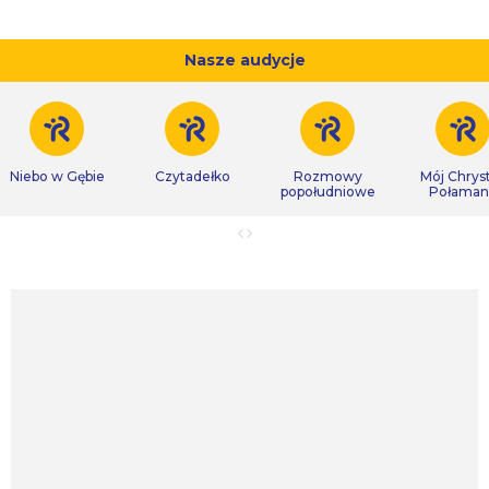
Nasze audycje
Niebo w Gębie
Czytadełko
Rozmowy
Mój Chrys
popołudniowe
Połaman