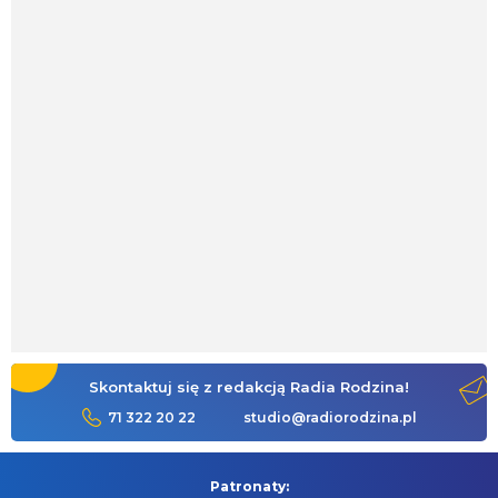
Skontaktuj się z redakcją Radia Rodzina!
71 322 20 22
studio@radiorodzina.pl
Patronaty: