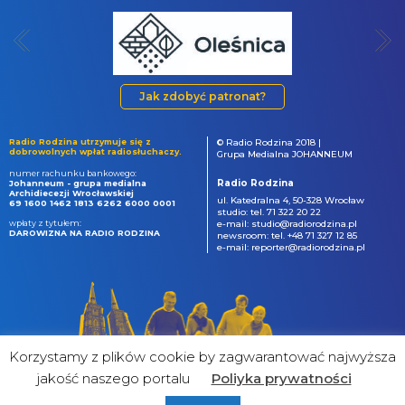
Jak zdobyć patronat?
Radio Rodzina utrzymuje się z
© Radio Rodzina 2018 |
dobrowolnych wpłat radiosłuchaczy.
Grupa Medialna JOHANNEUM
numer rachunku bankowego:
Radio Rodzina
Johanneum - grupa medialna
Archidiecezji Wrocławskiej
ul. Katedralna 4, 50-328 Wrocław
69 1600 1462 1813 6262 6000 0001
studio: tel. 71 322 20 22
wpłaty z tytułem:
e-mail: studio@radiorodzina.pl
DAROWIZNA NA RADIO RODZINA
newsroom: tel. +48 71 327 12 85
e-mail: reporter@radiorodzina.pl
Korzystamy z plików cookie by zagwarantować najwyższa
jakość naszego portalu
Poliyka prywatności