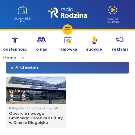
Wołów 99.6
słuchaj
FM
na żywo
Przejdź
do
dostępność
o nas
ramówka
audycje
reklama
treści
Home
»
Archiwum
Kategoria: Dolny Śląsk, Długołęka
Otwarcie nowego
Gminnego Ośrodka Kultury
w Gminie Długołęka