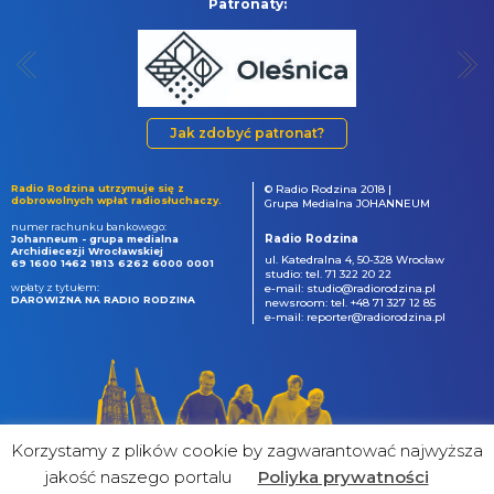
Patronaty:
Jak zdobyć patronat?
Radio Rodzina utrzymuje się z
© Radio Rodzina 2018 |
dobrowolnych wpłat radiosłuchaczy.
Grupa Medialna JOHANNEUM
numer rachunku bankowego:
Radio Rodzina
Johanneum - grupa medialna
Archidiecezji Wrocławskiej
ul. Katedralna 4, 50-328 Wrocław
69 1600 1462 1813 6262 6000 0001
studio: tel. 71 322 20 22
wpłaty z tytułem:
e-mail: studio@radiorodzina.pl
DAROWIZNA NA RADIO RODZINA
newsroom: tel. +48 71 327 12 85
e-mail: reporter@radiorodzina.pl
Korzystamy z plików cookie by zagwarantować najwyższa
jakość naszego portalu
Poliyka prywatności