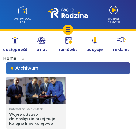
Wołów 99.6
słuchaj
FM
na żywo
Przejdź
do
dostępność
o nas
ramówka
audycje
reklama
treści
Home
»
Archiwum
Kategoria: Dolny Śląsk
Województwo
dolnośląskie przejmuje
kolejne linie kolejowe