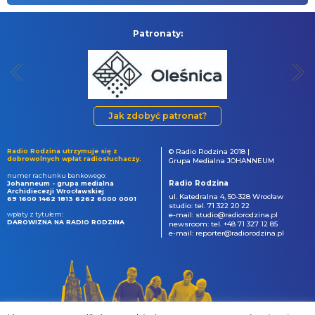
Patronaty:
Jak zdobyć patronat?
Radio Rodzina utrzymuje się z
© Radio Rodzina 2018 |
dobrowolnych wpłat radiosłuchaczy.
Grupa Medialna JOHANNEUM
numer rachunku bankowego:
Radio Rodzina
Johanneum - grupa medialna
Archidiecezji Wrocławskiej
ul. Katedralna 4, 50-328 Wrocław
69 1600 1462 1813 6262 6000 0001
studio: tel. 71 322 20 22
wpłaty z tytułem:
e-mail: studio@radiorodzina.pl
DAROWIZNA NA RADIO RODZINA
newsroom: tel. +48 71 327 12 85
e-mail: reporter@radiorodzina.pl