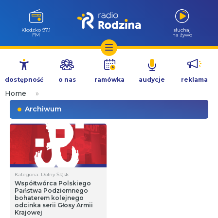
Kłodzko 97.1
słuchaj
FM
na żywo
Przejdź
do
dostępność
o nas
ramówka
audycje
reklama
treści
Home
»
Archiwum
Kategoria: Dolny Śląsk
Współtwórca Polskiego
Państwa Podziemnego
bohaterem kolejnego
odcinka serii Głosy Armii
Krajowej