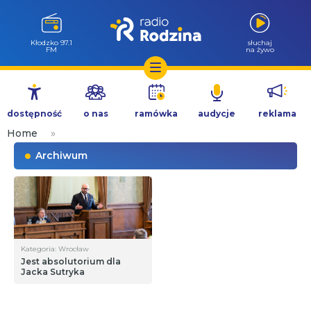
Wołów 99.6
słuchaj
FM
na żywo
Przejdź
do
dostępność
o nas
ramówka
audycje
reklama
treści
Home
»
Archiwum
Kategoria: Wrocław
Jest absolutorium dla
Jacka Sutryka