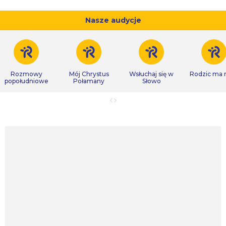
Nasze audycje
Rozmowy
Mój Chrystus
Wsłuchaj się w
Rodzic ma
popołudniowe
Połamany
Słowo