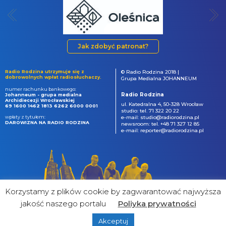
Jak zdobyć patronat?
Radio Rodzina utrzymuje się z
© Radio Rodzina 2018 |
dobrowolnych wpłat radiosłuchaczy.
Grupa Medialna JOHANNEUM
numer rachunku bankowego:
Radio Rodzina
Johanneum - grupa medialna
Archidiecezji Wrocławskiej
ul. Katedralna 4, 50-328 Wrocław
69 1600 1462 1813 6262 6000 0001
studio: tel. 71 322 20 22
wpłaty z tytułem:
e-mail: studio@radiorodzina.pl
DAROWIZNA NA RADIO RODZINA
newsroom: tel. +48 71 327 12 85
e-mail: reporter@radiorodzina.pl
Korzystamy z plików cookie by zagwarantować najwyższa
jakość naszego portalu
Poliyka prywatności
Akceptuj
powered by
&