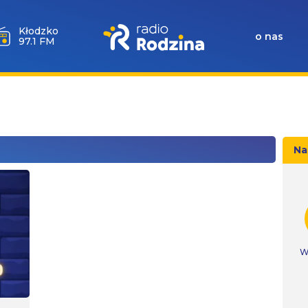
Wołów
o nas
99.6 FM
Na
W