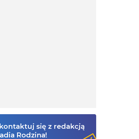
kontaktuj się z redakcją
adia Rodzina!