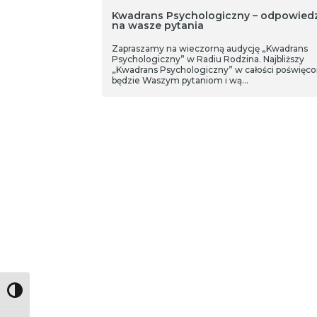
Kwadrans Psychologiczny – odpowiedz
na wasze pytania
Zapraszamy na wieczorną audycję „Kwadrans
Psychologiczny” w Radiu Rodzina. Najbliższy
„Kwadrans Psychologiczny” w całości poświęc
będzie Waszym pytaniom i wą…
Toggle High Contrast