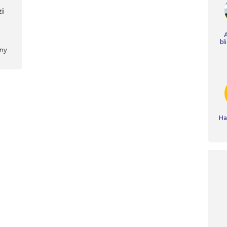
i
bl
ony
Ha