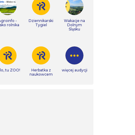
Agroinfo -
Dziennikarski
Wakacje na
isko rolnika
Tygiel
Dolnym
Śląsku
lo, tu ZOO!
Herbatka z
więcej audycji
naukowcem