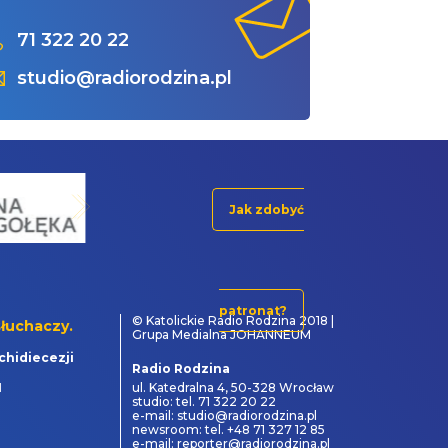
71 322 20 22
studio@radiorodzina.pl
Jak zdobyć
patronat?
© Katolickie Radio Rodzina 2018 |
łuchaczy.
Grupa Medialna JOHANNEUM
chidiecezji
Radio Rodzina
1
ul. Katedralna 4, 50-328 Wrocław
studio: tel. 71 322 20 22
e-mail: studio@radiorodzina.pl
newsroom: tel. +48 71 327 12 85
e-mail: reporter@radiorodzina.pl