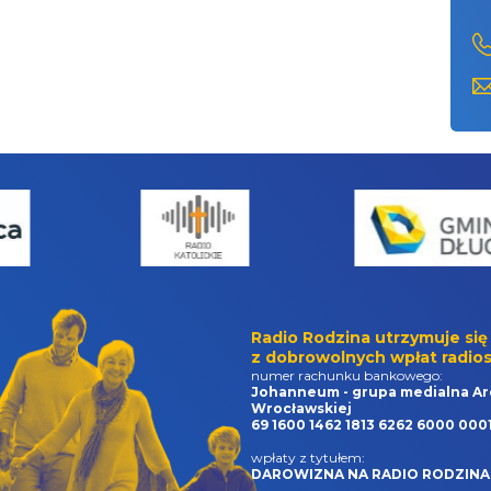
Radio Rodzina utrzymuje się
z dobrowolnych wpłat radios
numer rachunku bankowego:
Johanneum - grupa medialna Ar
Wrocławskiej
69 1600 1462 1813 6262 6000 000
wpłaty z tytułem:
DAROWIZNA NA RADIO RODZINA