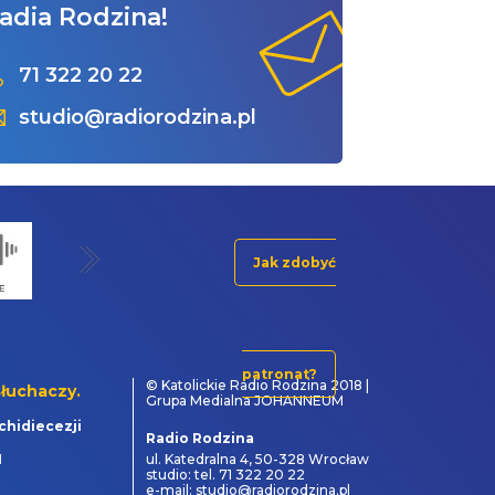
adia Rodzina!
71 322 20 22
studio@radiorodzina.pl
Jak zdobyć
patronat?
© Katolickie Radio Rodzina 2018 |
łuchaczy.
Grupa Medialna JOHANNEUM
chidiecezji
Radio Rodzina
1
ul. Katedralna 4, 50-328 Wrocław
studio: tel. 71 322 20 22
e-mail: studio@radiorodzina.pl