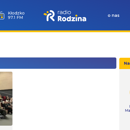
Kłodzko
o nas
97.1 FM
Na
Ma