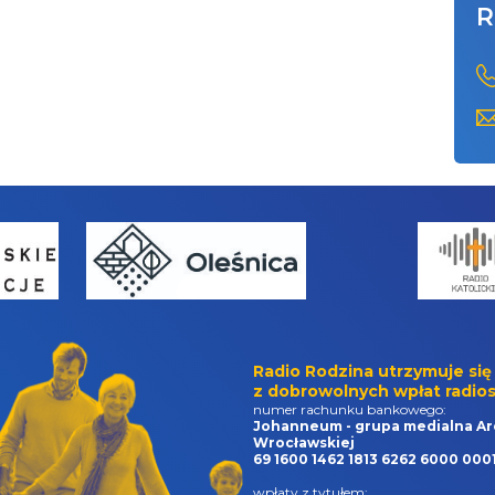
R
Radio Rodzina utrzymuje się
z dobrowolnych wpłat radios
numer rachunku bankowego:
Johanneum - grupa medialna Ar
Wrocławskiej
69 1600 1462 1813 6262 6000 000
wpłaty z tytułem: