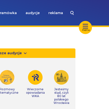
ramówka
audycje
reklama
menu
sze audycje
Rozmowy
Wieczorne
Jesteśmy
tematyczne
opowiadania
stąd, czyli
WKA
80 lat
polskiego
Wrocławia