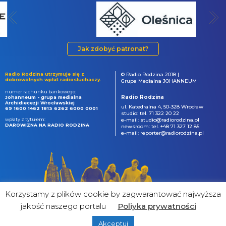
Jak zdobyć patronat?
Radio Rodzina utrzymuje się z
© Radio Rodzina 2018 |
dobrowolnych wpłat radiosłuchaczy.
Grupa Medialna JOHANNEUM
numer rachunku bankowego:
Radio Rodzina
Johanneum - grupa medialna
Archidiecezji Wrocławskiej
ul. Katedralna 4, 50-328 Wrocław
69 1600 1462 1813 6262 6000 0001
studio: tel. 71 322 20 22
wpłaty z tytułem:
e-mail: studio@radiorodzina.pl
DAROWIZNA NA RADIO RODZINA
newsroom: tel. +48 71 327 12 85
e-mail: reporter@radiorodzina.pl
Korzystamy z plików cookie by zagwarantować najwyższa
jakość naszego portalu
Poliyka prywatności
Akceptuj