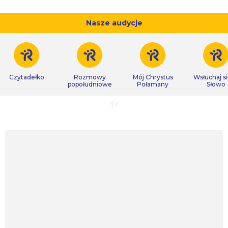
Nasze audycje
Czytadełko
Rozmowy
Mój Chrystus
Wsłuchaj s
popołudniowe
Połamany
Słowo