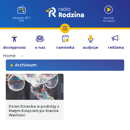
Kłodzko 97.1
słuchaj
FM
na żywo
Przejdź
do
dostępność
o nas
ramówka
audycje
reklama
treści
Home
»
Archiwum
Dzień Dziecka w podróży z
Małym Księciem po Krainie
Wartości