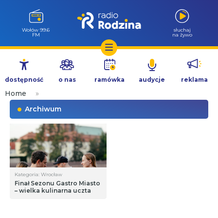
Wołów 99.6
słuchaj
FM
na żywo
Przejdź
do
dostępność
o nas
ramówka
audycje
reklama
treści
Home
»
Archiwum
Kategoria: Wrocław
Finał Sezonu Gastro Miasto
– wielka kulinarna uczta