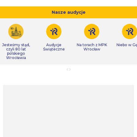
Nasze audycje
Jesteśmy stąd,
Audycje
Na torach z MPK
Niebo w Gę
czyli 80 lat
Świąteczne
Wrocław
polskiego
Wrocławia