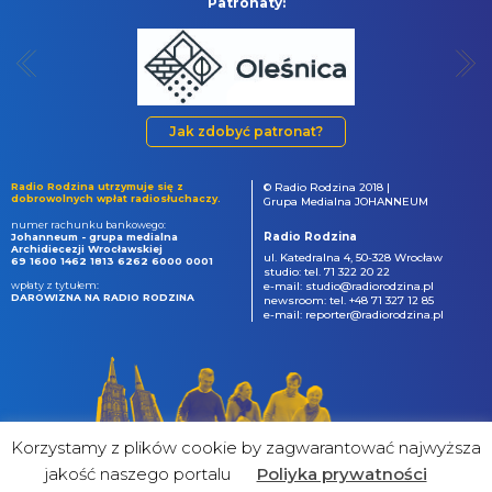
Patronaty:
Jak zdobyć patronat?
Radio Rodzina utrzymuje się z
© Radio Rodzina 2018 |
dobrowolnych wpłat radiosłuchaczy.
Grupa Medialna JOHANNEUM
numer rachunku bankowego:
Radio Rodzina
Johanneum - grupa medialna
Archidiecezji Wrocławskiej
ul. Katedralna 4, 50-328 Wrocław
69 1600 1462 1813 6262 6000 0001
studio: tel. 71 322 20 22
wpłaty z tytułem:
e-mail: studio@radiorodzina.pl
DAROWIZNA NA RADIO RODZINA
newsroom: tel. +48 71 327 12 85
e-mail: reporter@radiorodzina.pl
Korzystamy z plików cookie by zagwarantować najwyższa
jakość naszego portalu
Poliyka prywatności