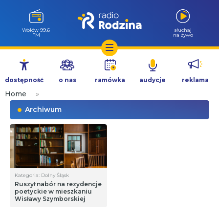
Wołów 99.6
słuchaj
FM
na żywo
Przejdź
do
dostępność
o nas
ramówka
audycje
reklama
treści
Home
»
Archiwum
Kategoria: Dolny Śląsk
Ruszył nabór na rezydencje
poetyckie w mieszkaniu
Wisławy Szymborskiej