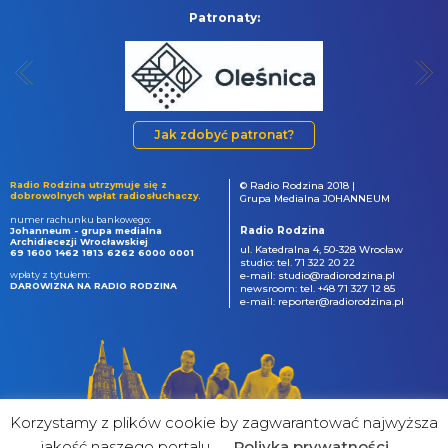
Patronaty:
Jak zdobyć patronat?
Radio Rodzina utrzymuje się z
© Radio Rodzina 2018 |
dobrowolnych wpłat radiosłuchaczy.
Grupa Medialna JOHANNEUM
numer rachunku bankowego:
Radio Rodzina
Johanneum - grupa medialna
Archidiecezji Wrocławskiej
ul. Katedralna 4, 50-328 Wrocław
69 1600 1462 1813 6262 6000 0001
studio: tel. 71 322 20 22
wpłaty z tytułem:
e-mail: studio@radiorodzina.pl
DAROWIZNA NA RADIO RODZINA
newsroom: tel. +48 71 327 12 85
e-mail: reporter@radiorodzina.pl
Korzystamy z plików cookie by zagwarantować najwyższa
jakość naszego portalu
Poliyka prywatności