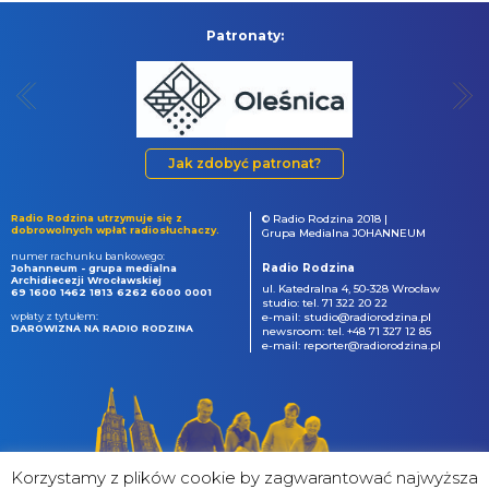
Patronaty:
Jak zdobyć patronat?
Radio Rodzina utrzymuje się z
© Radio Rodzina 2018 |
dobrowolnych wpłat radiosłuchaczy.
Grupa Medialna JOHANNEUM
numer rachunku bankowego:
Radio Rodzina
Johanneum - grupa medialna
Archidiecezji Wrocławskiej
ul. Katedralna 4, 50-328 Wrocław
69 1600 1462 1813 6262 6000 0001
studio: tel. 71 322 20 22
wpłaty z tytułem:
e-mail: studio@radiorodzina.pl
DAROWIZNA NA RADIO RODZINA
newsroom: tel. +48 71 327 12 85
e-mail: reporter@radiorodzina.pl
Korzystamy z plików cookie by zagwarantować najwyższa