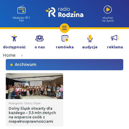
Wołów 99.6
słuchaj
FM
na żywo
Przejdź
do
dostępność
o nas
ramówka
audycje
reklama
treści
Home
»
Archiwum
Kategoria: Dolny Śląsk
Dolny Śląsk otwarty dla
każdego – 3.5 mln złotych
na wsparcie osób z
niepełnosprawnościami