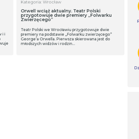
Kategoria: Wrocław
Orwell wciąż aktualny. Teatr Polski
przygotowuje dwie premiery „Folwarku
Zwierzęcego”
Teatr Polski we Wrocławiu przygotowuje dwie
i i
premiery na podstawie „Folwarku zwierzęcego”
m
George’a Orwella. Pierwsza skierowana jest do
wuje
młodszych widzów i rodzin…
Dz