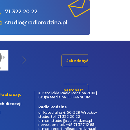
71 322 20 22
studio@radiorodzina.pl
Jak zdobyć
patronat?
© Katolickie Radio Rodzina 2018 |
łuchaczy.
Grupa Medialna JOHANNEUM
chidiecezji
Radio Rodzina
1
ul. Katedralna 4, 50-328 Wrocław
studio: tel. 71 322 20 22
e-mail: studio@radiorodzina.pl
newsroom: tel. +48 71 327 12 85
e-mail: reporter@radiorodzina.pl