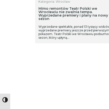
Kategoria: Wrocław
Mimo remontów Teatr Polski we
Wrocławiu nie zwalnia tempa.
Wyprzedane premiery i plany na nowy
sezon
Wyprzedane spektakle, ponad 13 tysięcy widzów 
wyprzedane premiery jeszcze przed pierwszy
pokazem. Teatr Polski we Wrocławiu podsumo
sezon, który upłyną…
Toggle High Contrast