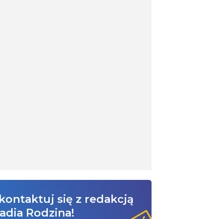
kontaktuj się z redakcją
adia Rodzina!