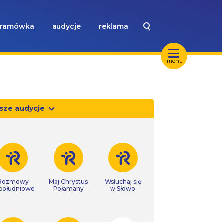
ramówka
audycje
reklama
menu
sze audycje
Rozmowy
Mój Chrystus
Wsłuchaj się
południowe
Połamany
w Słowo