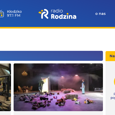
Kłodzko
o nas
97.1 FM
Na
po