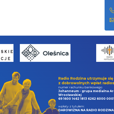
Radio Rodzina utrzymuje się
z dobrowolnych wpłat radios
numer rachunku bankowego:
Johanneum - grupa medialna Ar
Wrocławskiej
69 1600 1462 1813 6262 6000 000
wpłaty z tytułem:
DAROWIZNA NA RADIO RODZINA