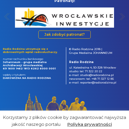
Patronaty:
Jak zdobyć patronat?
Radio Rodzina utrzymuje się z
© Radio Rodzina 2018 |
dobrowolnych wpłat radiosłuchaczy.
Grupa Medialna JOHANNEUM
numer rachunku bankowego:
Radio Rodzina
Johanneum - grupa medialna
Archidiecezji Wrocławskiej
ul. Katedralna 4, 50-328 Wrocław
69 1600 1462 1813 6262 6000 0001
studio: tel. 71 322 20 22
wpłaty z tytułem:
e-mail: studio@radiorodzina.pl
DAROWIZNA NA RADIO RODZINA
newsroom: tel. +48 71 327 12 85
e-mail: reporter@radiorodzina.pl
Korzystamy z plików cookie by zagwarantować najwyższa
jakość naszego portalu
Poliyka prywatności