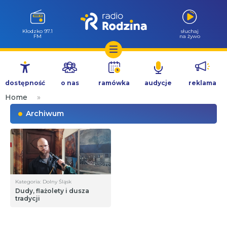
Kłodzko 97.1
słuchaj
FM
na żywo
Przejdź
do
dostępność
o nas
ramówka
audycje
reklama
treści
Home
»
Archiwum
Kategoria: Dolny Śląsk
Dudy, flażolety i dusza
tradycji