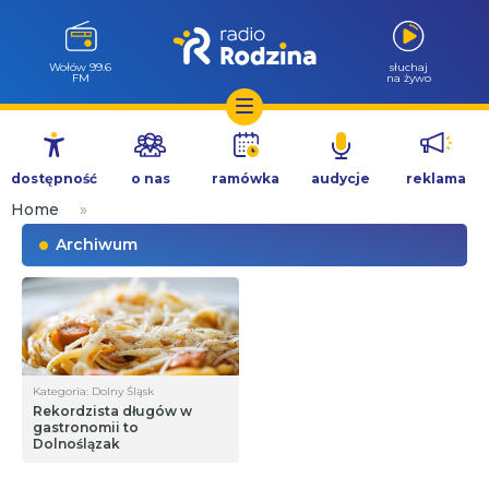
Wołów 99.6
słuchaj
FM
na żywo
Przejdź
do
dostępność
o nas
ramówka
audycje
reklama
treści
Home
»
Archiwum
Kategoria: Dolny Śląsk
Rekordzista długów w
gastronomii to
Dolnoślązak