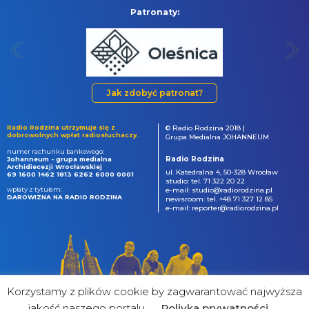
Patronaty:
Jak zdobyć patronat?
Radio Rodzina utrzymuje się z
© Radio Rodzina 2018 |
dobrowolnych wpłat radiosłuchaczy.
Grupa Medialna JOHANNEUM
numer rachunku bankowego:
Radio Rodzina
Johanneum - grupa medialna
Archidiecezji Wrocławskiej
ul. Katedralna 4, 50-328 Wrocław
69 1600 1462 1813 6262 6000 0001
studio: tel. 71 322 20 22
wpłaty z tytułem:
e-mail: studio@radiorodzina.pl
DAROWIZNA NA RADIO RODZINA
newsroom: tel. +48 71 327 12 85
e-mail: reporter@radiorodzina.pl
Korzystamy z plików cookie by zagwarantować najwyższa
jakość naszego portalu
Poliyka prywatności