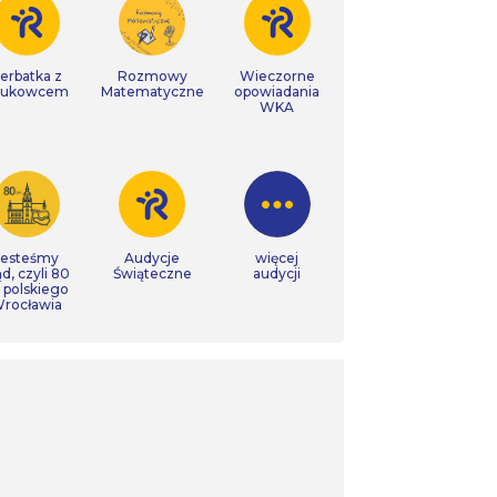
erbatka z
Rozmowy
Wieczorne
aukowcem
Matematyczne
opowiadania
WKA
Jesteśmy
Audycje
więcej
ąd, czyli 80
Świąteczne
audycji
t polskiego
rocławia