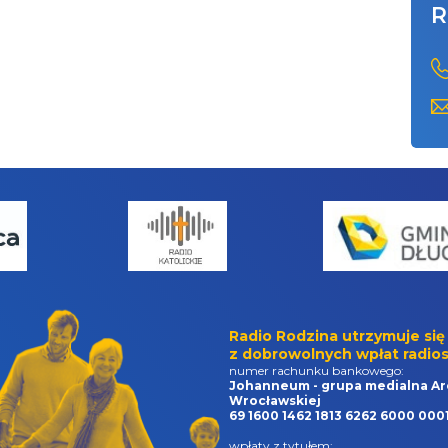
R
Radio Rodzina utrzymuje się
z dobrowolnych wpłat radios
numer rachunku bankowego:
Johanneum - grupa medialna Ar
Wrocławskiej
69 1600 1462 1813 6262 6000 000
wpłaty z tytułem: