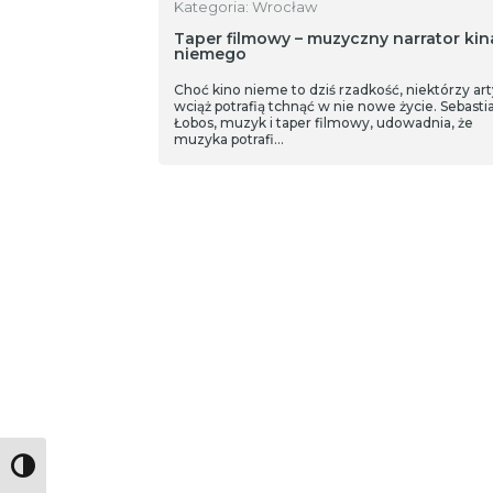
Kategoria: Wrocław
Taper filmowy – muzyczny narrator kin
niemego
Choć kino nieme to dziś rzadkość, niektórzy art
wciąż potrafią tchnąć w nie nowe życie. Sebasti
Łobos, muzyk i taper filmowy, udowadnia, że
muzyka potrafi…
Toggle High Contrast