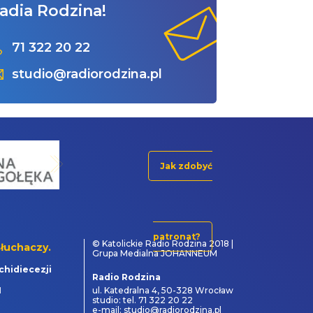
adia Rodzina!
71 322 20 22
studio@radiorodzina.pl
Jak zdobyć
patronat?
© Katolickie Radio Rodzina 2018 |
łuchaczy.
Grupa Medialna JOHANNEUM
chidiecezji
Radio Rodzina
1
ul. Katedralna 4, 50-328 Wrocław
studio: tel. 71 322 20 22
e-mail: studio@radiorodzina.pl