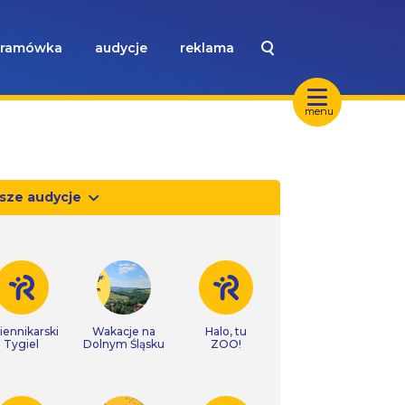
ramówka
audycje
reklama
menu
sze audycje
iennikarski
Wakacje na
Halo, tu
Tygiel
Dolnym Śląsku
ZOO!