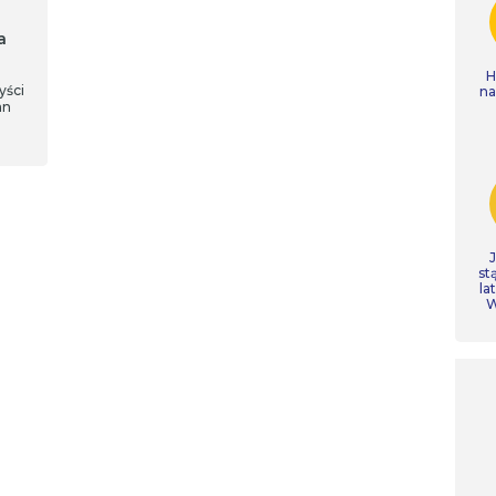
a
H
yści
n
an
st
la
W