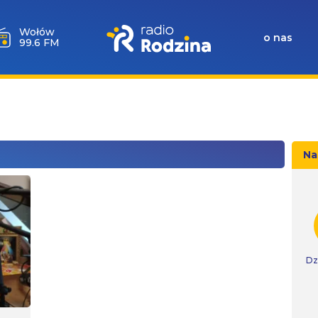
Milicz
o nas
88.5 FM
Na
Dz