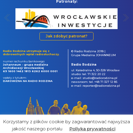
Patronaty:
Jak zdobyć patronat?
Radio Rodzina utrzymuje się z
© Radio Rodzina 2018 |
dobrowolnych wpłat radiosłuchaczy.
Grupa Medialna JOHANNEUM
numer rachunku bankowego:
Radio Rodzina
Johanneum - grupa medialna
Archidiecezji Wrocławskiej
ul. Katedralna 4, 50-328 Wrocław
69 1600 1462 1813 6262 6000 0001
studio: tel. 71 322 20 22
wpłaty z tytułem:
e-mail: studio@radiorodzina.pl
DAROWIZNA NA RADIO RODZINA
newsroom: tel. +48 71 327 12 85
e-mail: reporter@radiorodzina.pl
Korzystamy z plików cookie by zagwarantować najwyższa
jakość naszego portalu
Poliyka prywatności