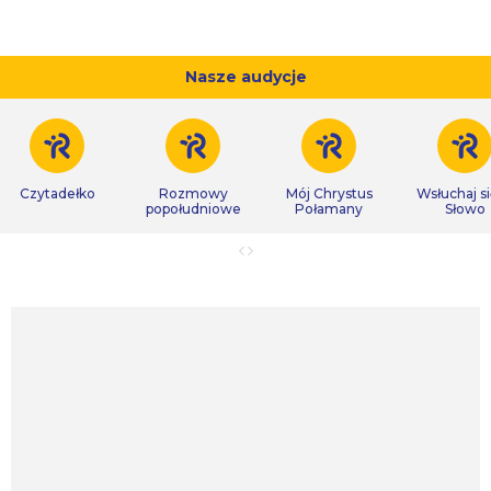
Nasze audycje
Czytadełko
Rozmowy
Mój Chrystus
Wsłuchaj s
popołudniowe
Połamany
Słowo