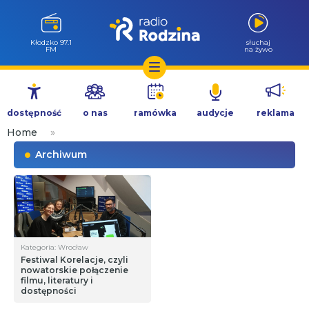
Kłodzko 97.1
słuchaj
FM
na żywo
Przejdź
do
dostępność
o nas
ramówka
audycje
reklama
treści
Home
»
Archiwum
Kategoria: Wrocław
Festiwal Korelacje, czyli
nowatorskie połączenie
filmu, literatury i
dostępności