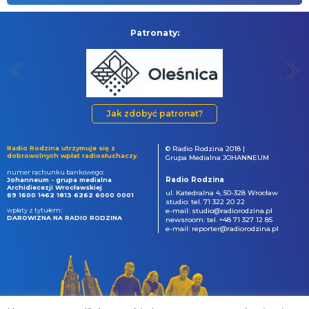
Patronaty:
Jak zdobyć patronat?
Radio Rodzina utrzymuje się z
© Radio Rodzina 2018 |
dobrowolnych wpłat radiosłuchaczy.
Grupa Medialna JOHANNEUM
numer rachunku bankowego:
Radio Rodzina
Johanneum - grupa medialna
Archidiecezji Wrocławskiej
ul. Katedralna 4, 50-328 Wrocław
69 1600 1462 1813 6262 6000 0001
studio: tel. 71 322 20 22
wpłaty z tytułem:
e-mail: studio@radiorodzina.pl
DAROWIZNA NA RADIO RODZINA
newsroom: tel. +48 71 327 12 85
e-mail: reporter@radiorodzina.pl