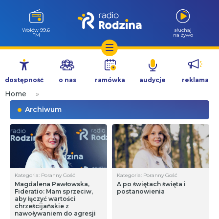
Wołów 99.6
słuchaj
FM
na żywo
Przejdź
do
dostępność
o nas
ramówka
audycje
reklama
treści
Home
»
Archiwum
Kategoria: Poranny Gość
Kategoria: Poranny Gość
Magdalena Pawłowska,
A po świętach święta i
Fideratio: Mam sprzeciw,
postanowienia
aby łączyć wartości
chrześcijańskie z
nawoływaniem do agresji