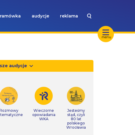
ramówka
audycje
reklama
menu
sze audycje
Rozmowy
Wieczorne
Jesteśmy
tematyczne
opowiadania
stąd, czyli
WKA
80 lat
polskiego
Wrocławia