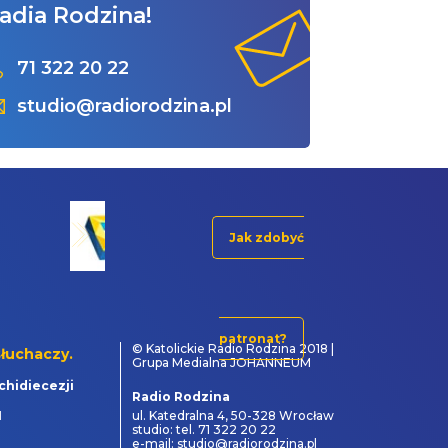
adia Rodzina!
71 322 20 22
studio@radiorodzina.pl
Jak zdobyć
patronat?
© Katolickie Radio Rodzina 2018 |
łuchaczy.
Grupa Medialna JOHANNEUM
chidiecezji
Radio Rodzina
1
ul. Katedralna 4, 50-328 Wrocław
studio: tel. 71 322 20 22
e-mail: studio@radiorodzina.pl