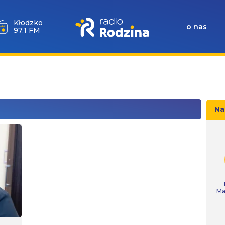
Wołów
o nas
99.6 FM
Na
Ma