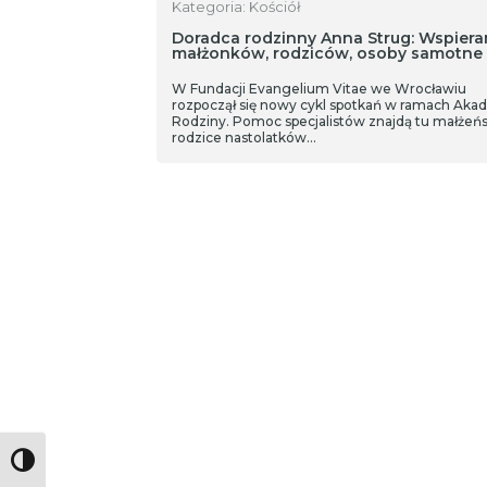
Kategoria: Kościół
Doradca rodzinny Anna Strug: Wspier
małżonków, rodziców, osoby samotne
W Fundacji Evangelium Vitae we Wrocławiu
rozpoczął się nowy cykl spotkań w ramach Aka
Rodziny. Pomoc specjalistów znajdą tu małżeń
rodzice nastolatków…
Toggle High Contrast