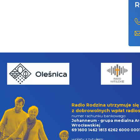
R
Radio Rodzina utrzymuje się
z dobrowolnych wpłat radios
numer rachunku bankowego:
Johanneum - grupa medialna Ar
Wrocławskiej
69 1600 1462 1813 6262 6000 000
wpłaty z tytułem: